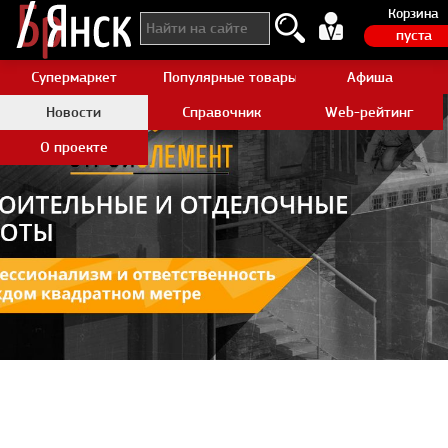
Корзина
пуста
Супермаркет
Популярные товары Aliexpress
Афиша
Новости
Справочник
Web-рейтинг
О проекте