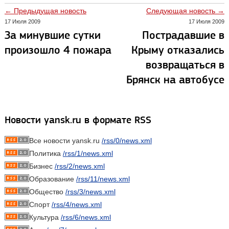
← Предыдущая новость
Следующая новость →
17 Июля 2009
17 Июля 2009
За минувшие сутки
Пострадавшие в
произошло 4 пожара
Крыму отказались
возвращаться в
Брянск на автобусе
Новости yansk.ru в формате RSS
Все новости yansk.ru
/rss/0/news.xml
Политика
/rss/1/news.xml
Бизнес
/rss/2/news.xml
Образование
/rss/11/news.xml
Общество
/rss/3/news.xml
Спорт
/rss/4/news.xml
Культура
/rss/6/news.xml