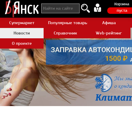
Корзина
пуста
Супермаркет
Популярные товары Aliexpress
Афиша
Новости
Справочник
Web-рейтинг
О проекте