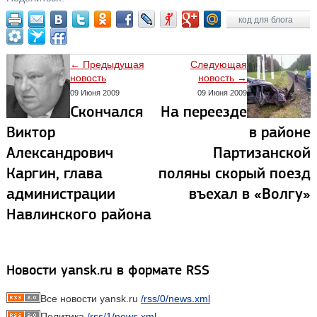
код для блога
← Предыдущая
Следующая
новость
новость →
09 Июня 2009
09 Июня 2009
Скончался
На переезде
Виктор
в районе
Александрович
Партизанской
Каргин, глава
поляны скорый поезд
администрации
въехал в «Волгу»
Навлинского района
Новости yansk.ru в формате RSS
Все новости yansk.ru
/rss/0/news.xml
Политика
/rss/1/news.xml