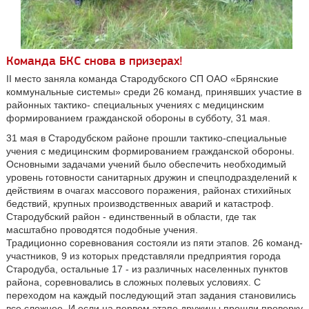
Команда БКС снова в призерах!
II место заняла команда Стародубского СП ОАО «Брянские
коммунальные системы» среди 26 команд, принявших участие в
районных тактико- специальных учениях с медицинским
формированием гражданской обороны в субботу, 31 мая.
31 мая в Стародубском районе прошли тактико-специальные
учения с медицинским формированием гражданской обороны.
Основными задачами учений было обеспечить необходимый
уровень готовности санитарных дружин и спецподразделений к
действиям в очагах массового поражения, районах стихийных
бедствий, крупных производственных аварий и катастроф.
Стародубский район - единственный в области, где так
масштабно проводятся подобные учения.
Традиционно соревнования состояли из пяти этапов. 26 команд-
участников, 9 из которых представляли предприятия города
Стародуба, остальные 17 - из различных населенных пунктов
района, соревновались в сложных полевых условиях. С
переходом на каждый последующий этап задания становились
все сложнее. И если на первом этапе дружины прошли проверку