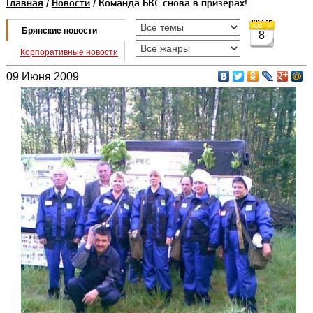
Главная
/
Новости
/ Команда БКС снова в призерах!
Брянские новости
8
Корпоративные новости
09 Июня 2009