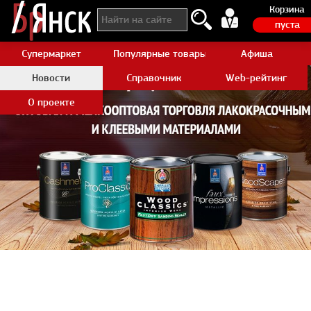
Корзина
пуста
Супермаркет
Популярные товары Aliexpress
Афиша
Новости
Справочник
Web-рейтинг
О проекте