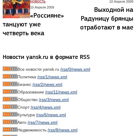
новость
10 Апреля 2009
10 Апреля 2009
Выходной на
«Россияне»
Радуницу брянцы
танцуют уже
отработают в мае
четверть века
Новости yansk.ru в формате RSS
Все новости yansk.ru
/rss/0/news.xml
Политика
/rss/1/news.xml
Бизнес
/rss/2/news.xml
Образование
/rss/11/news.xml
Общество
/rss/3/news.xml
Спорт
/rss/4/news.xml
Культура
/rss/6/news.xml
Авто
/rss/7/news.xml
Недвижимость
/rss/8/news.xml