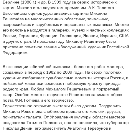
Берлине (1986 г.) и др. В 1999 году за серию исторических
картин Михаил стал лауреатом премии им. А.К. Толстого.
Высочайших оценок удостаивались картины Михаила
Решетнёва на многочисленных областных, зональных,
всероссийских и зарубежных и персональных выставках. Многие
его полотна находятся в галереях, музеях и частных коллекциях
России, Германии, Франции, Голландии, Японии, Израиля, США
и других стран. В прошлом году Михаилу Решетневу было
присвоено почетное звание «Заслуженный художник Российской
Федерации».
В экспозиции юбилейной выставки - более ста работ мастера,
созданных в период с 1982 по 2009 годы. На своих полотнах
художник изображает судьбоносные моменты истории России, в
пейзажной живописи воспевает неброскую красоту природы
родного края. Любим Михаилом Решетневым и портретный
жанр. Особое место в творчестве Решетнева занимает образ
поэта Ф.И.Тютчева и его творчество.
Торжественное открытие выставки было долгим. Поздравить
Михаила Решетнева с юбилеем пришли его коллеги, друзья,
почитатели таланта. От Управления культуры области мастера
поздравила Татьяна Полякова, она же пояснила, что губернатор
Николай Денин, его заместитель Анатолий Теребунов и