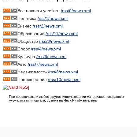
Все новости yansk.ru
/rss/0/news.xml
Политика
/rss/1/news.xml
Бизнес
/rss/2/news.xml
Образование
/rss/11/news.xml
Общество
/rss/3/news.xml
Спорт
/rss/4/news.xml
Культура
/rss/6/news.xml
Авто
/rss/7/news.xml
Недвижимость
/rss/8/news.xml
Происшествия
/rss/10/news.xml
При перепечатке и любом другом использовании материалов, созданных
журналистами портала, ссылка на Янск.Ру обязательна.