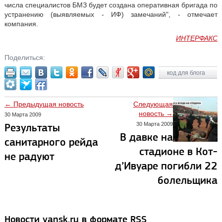
числа специалистов БМЗ будет создана оперативная бригада по
устранению (выявляемых - ИФ) замечаний", - отмечает
компания.
ИНТЕРФАКС
Поделиться:
код для блога
← Предыдущая новость
Следующая
новость →
30 Марта 2009
30 Марта 2009
Результаты
В давке на
санитарного рейда
стадионе в Кот-
не радуют
д’Ивуаре погибли 22
болельщика
Новости yansk.ru в формате RSS