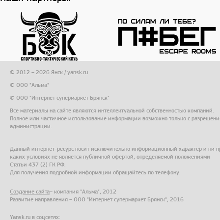
© 2012 – 2026 Янск / yansk.ru
© ООО "Альма"
© ООО "Интернет супермаркет Брянск"
Все материалы на сайте являются интеллектуальной собственностью компаний.
Полное или частичное использование информации возможно только с разрешени
администрации.
Данный интернет-ресурс носит исключительно информационный характер и ни п
каких условиях не является публичной офертой, определяемой положениями
Статьи 437 (2) ГК РФ.
Для получения подробной информации обращайтесь по телефону.
Создание сайта
– компания "Альма", 2012
Развитие направления – ООО "Интернет супермаркет Брянск", 2016
Yansk.ru в соцсетях: