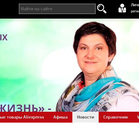
регистра
Лич
реги
ые товары Aliexpress
Афиша
Новости
Справочник