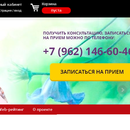
ция / вход
Корзина
ный кабинет
пуста
страция / вход
Web-рейтинг
О проекте