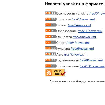
Новости yansk.ru в формате
Все новости yansk.ru
/rss/0/new
Политика
/rss/1/news.xml
Бизнес
/rss/2/news.xml
Образование
/rss/11/news.xml
Общество
/rss/3/news.xml
Спорт
/rss/4/news.xml
Культура
/rss/6/news.xml
Авто
/rss/7/news.xml
Недвижимость
/rss/8/news.xml
Происшествия
/rss/10/news.xml
При перепечатке и любом другом использова