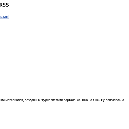
 RSS
s.xml
нии материалов, созданных журналистами портала, ссылка на Янск.Ру обязательна.