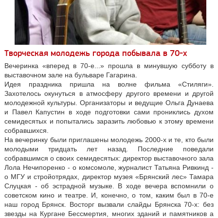
Творческая молодежь города побывала в 70-х
Вечеринка «вперед в 70-е...» прошла в минувшую субботу в
выставочном зале на бульваре Гагарина.
Идея праздника пришла на волне фильма «Стиляги».
Захотелось окунуться в атмосферу другого времени и другой
молодежной культуры. Организаторы и ведущие Ольга Дунаева
и Павел Капустин в ходе подготовки сами прониклись духом
семидесятых и попытались заразить любовью к этому времени
собравшихся.
На вечеринку были приглашены молодежь 2000-х и те, кто были
молодыми тридцать лет назад. Последние поведали
собравшимся о своих семидесятых: директор выставочного зала
Лола Нечипоренко - о комсомоле, журналист Татьяна Ривкинд -
о МГУ и стройотрядах, директор музея «Брянский лес» Тамара
Слуцкая - об эстрадной музыке. В ходе вечера вспомнили о
советском кино и театре. И, конечно, о том, каким был в 70-е
наш город Брянск. Восторг вызвали слайды Брянска 70-х: без
звезды на Кургане Бессмертия, многих зданий и памятников а