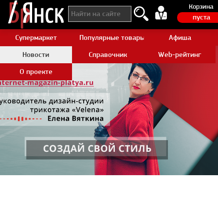
Корзина
пуста
Супермаркет
Популярные товары Aliexpress
Афиша
Новости
Справочник
Web-рейтинг
О проекте