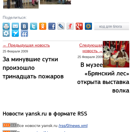
Поделиться:
код для блога
← Предыдущая новость
Следующая
новость →
25 Февраля 2009
25 Февраля 2009
За минувшие сутки
В музее
произошло
«Брянский лес»
тринадцать пожаров
открыта выставка
волка
Новости yansk.ru в формате RSS
Все новости yansk.ru
/rss/0/news.xml