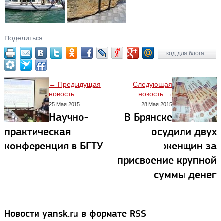
Поделиться:
код для блога
← Предыдущая
Следующая
новость
новость →
25 Мая 2015
28 Мая 2015
Научно-
В Брянске
практическая
осудили двух
конференция в БГТУ
женщин за
присвоение крупной
суммы денег
Новости yansk.ru в формате RSS