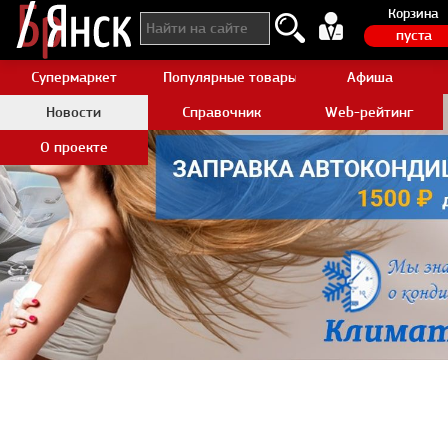
Корзина
пуста
Супермаркет
Популярные товары Aliexpress
Афиша
Новости
Справочник
Web-рейтинг
О проекте