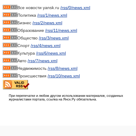
Все новости yansk.ru
/rss/0/news.xml
Политика
/rss/1/news.xml
Бизнес
/rss/2/news.xml
Образование
/rss/11/news.xml
Общество
/rss/3/news.xml
Спорт
/rss/4/news.xml
Культура
/rss/6/news.xml
Авто
/rss/7/news.xml
Недвижимость
/rss/8/news.xml
Происшествия
/rss/10/news.xml
При перепечатке и любом другом использовании материалов, созданных
журналистами портала, ссылка на Янск.Ру обязательна.