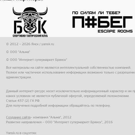
© 2012 – 2026 Янск / yansk.ru
© ООО "Альма"
© ООО "Интернет супермаркет Брянск"
Все материалы на сайте являются интеллектуальной собственностью компаний.
Полное или частичное использование информации возможно только с разрешени
администрации.
Данный интернет-ресурс носит исключительно информационный характер и ни п
каких условиях не является публичной офертой, определяемой положениями
Статьи 437 (2) ГК РФ.
Для получения подробной информации обращайтесь по телефону.
Создание сайта
– компания "Альма", 2012
Развитие направления – ООО "Интернет супермаркет Брянск", 2016
Yansk.ru в соцсетях: