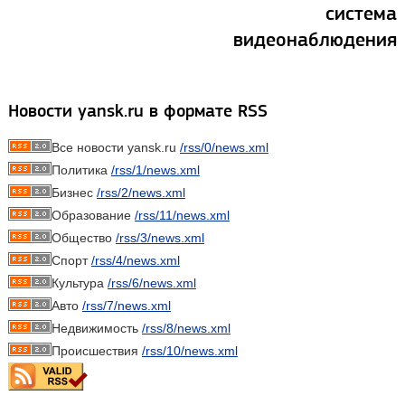
система
видеонаблюдения
Новости yansk.ru в формате RSS
Все новости yansk.ru
/rss/0/news.xml
Политика
/rss/1/news.xml
Бизнес
/rss/2/news.xml
Образование
/rss/11/news.xml
Общество
/rss/3/news.xml
Спорт
/rss/4/news.xml
Культура
/rss/6/news.xml
Авто
/rss/7/news.xml
Недвижимость
/rss/8/news.xml
Происшествия
/rss/10/news.xml