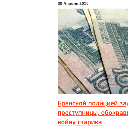
30 Апреля 2015
Брянской полицией з
преступницы, обокра
войну старика