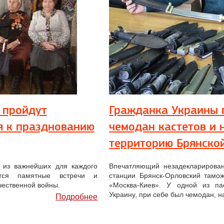
 пройдут
Гражданка Украины 
я к празднованию
чемодан кастетов и 
территорию Брянско
 из важнейших для каждого
Впечатляющий незадекларирова
ятся памятные встречи и
станции Брянск-Орловский тамо
чественной войны.
«Москва-Киев». У одной из па
Украину, при себе был чемодан, н
Подробнее