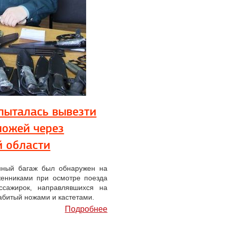
пыталась вывезти
ножей через
й области
нный багаж был обнаружен на
женниками при осмотре поезда
ссажирок, направлявшихся на
абитый ножами и кастетами.
Подробнее