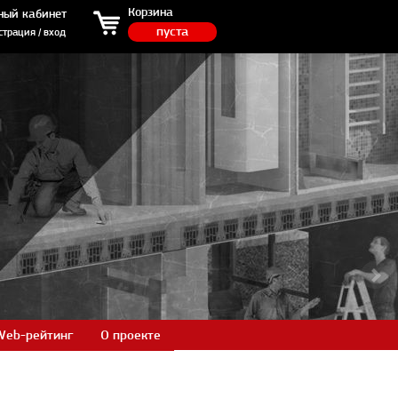
ция / вход
Корзина
ный кабинет
пуста
страция / вход
Web-рейтинг
О проекте