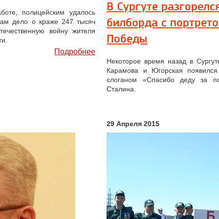
В Сургуте разгорелс
боте, полицейским удалось
билборда с портрет
дам дело о краже 247 тысяч
течественную войну жителя
Победы
ти.
Подробнее
Некоторое время назад в Сургут
Карамова и Югорская появился
слоганом «Спасибо деду за п
Сталина.
29 Апреля 2015