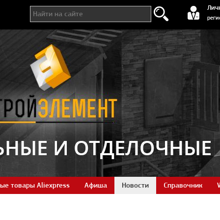
регистра
Лич
реги
ые товары Aliexpress
Афиша
Новости
Справочник