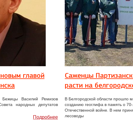
 новым главой
Саженцы Партизанск
янска
расти на белгородск
 Бежицы Василий Ремизов
В Белгородской области прошло 
Совета народных депутатов
созданию геоглифа в память о 70
Отечественной войне. В нем прин
лесоводы
Подробнее