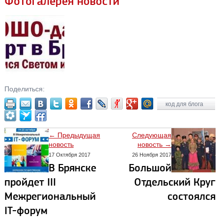
Фотогалерея новости
Поделиться:
код для блога
← Предыдущая
Следующая
новость
новость →
17 Октября 2017
26 Ноября 2017
В Брянске
Большой
пройдет III
Отдельский Круг
Межрегиональный
состоялся
IT-форум