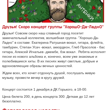
Друзья! Скоро концерт группы "ХорошО-Да-ЛаднО"
Друзья! Совсем скоро наш славный город посетит
замечательный коллектив, волшебная группа- "Хорошо-Да-
Ладно" в составе: Екатерина Ратушная-вокал, гитара, флейта,
тамбурин, Степан Усач -вокал, аккордеон, Глеб Прасолов - бас
гитара, Алексей Игнатьев -джембе, бэк вокал . Ребята исполнят
песни из нового альбома и, конечно, всем уже знакомые и
полюбившиеся хиты. В их песнях живут светлые, добрые и
вдохновляющие образы вечных ценностей.
Ждем всех, кто хочет отдохнуть душой, послушать живую
музыку, провести вечер в кругу друзей.
Концерт состоится 1 декабря,в ДК Горького, в 18-00.
Цена билета 200, в день концерта 300. Деткам до 12 лет
безоплатно.