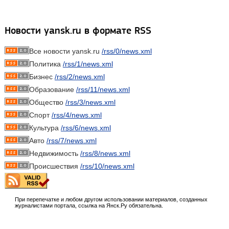
Новости yansk.ru в формате RSS
Все новости yansk.ru
/rss/0/news.xml
Политика
/rss/1/news.xml
Бизнес
/rss/2/news.xml
Образование
/rss/11/news.xml
Общество
/rss/3/news.xml
Спорт
/rss/4/news.xml
Культура
/rss/6/news.xml
Авто
/rss/7/news.xml
Недвижимость
/rss/8/news.xml
Происшествия
/rss/10/news.xml
При перепечатке и любом другом использовании материалов, созданных
журналистами портала, ссылка на Янск.Ру обязательна.