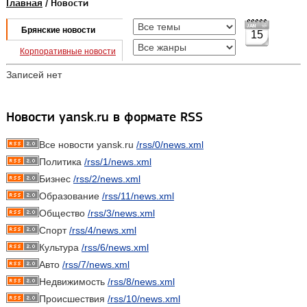
Главная
/ Новости
Брянские новости
15
Корпоративные новости
Записей нет
Новости yansk.ru в формате RSS
Все новости yansk.ru
/rss/0/news.xml
Политика
/rss/1/news.xml
Бизнес
/rss/2/news.xml
Образование
/rss/11/news.xml
Общество
/rss/3/news.xml
Спорт
/rss/4/news.xml
Культура
/rss/6/news.xml
Авто
/rss/7/news.xml
Недвижимость
/rss/8/news.xml
Происшествия
/rss/10/news.xml