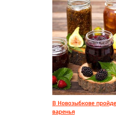
В Новозыбкове пройде
варенья