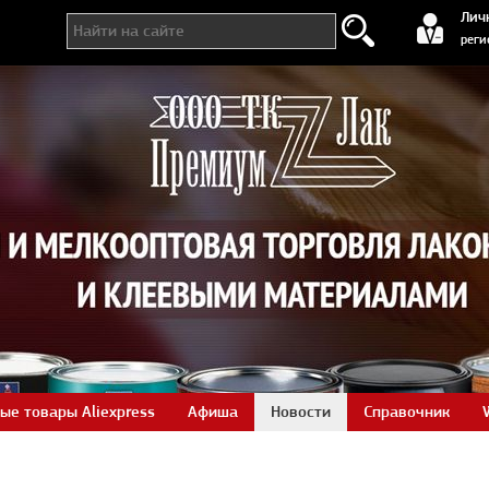
регистра
Лич
реги
ые товары Aliexpress
Афиша
Новости
Справочник