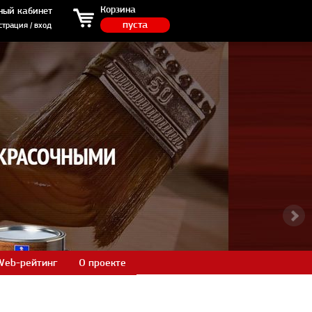
ция / вход
Корзина
ный кабинет
пуста
страция / вход
Web-рейтинг
О проекте