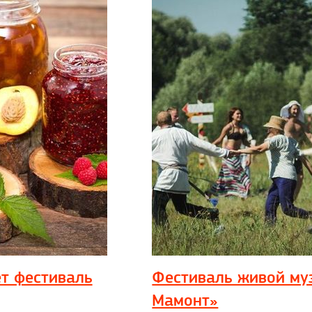
т фестиваль
Фестиваль живой му
Мамонт»