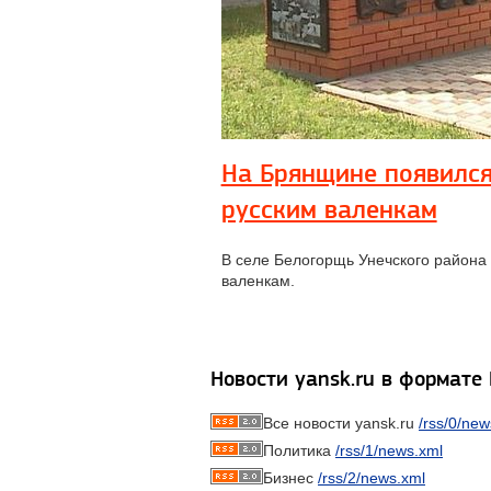
На Брянщине появился
русским валенкам
В селе Белогорщь Унечского района
валенкам.
Новости yansk.ru в формате
Все новости yansk.ru
/rss/0/new
Политика
/rss/1/news.xml
Бизнес
/rss/2/news.xml