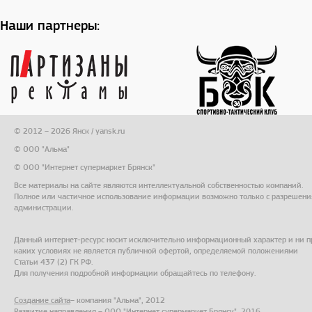
Наши партнеры:
© 2012 – 2026 Янск / yansk.ru
© ООО "Альма"
© ООО "Интернет супермаркет Брянск"
Все материалы на сайте являются интеллектуальной собственностью компаний.
Полное или частичное использование информации возможно только с разрешени
администрации.
Данный интернет-ресурс носит исключительно информационный характер и ни п
каких условиях не является публичной офертой, определяемой положениями
Статьи 437 (2) ГК РФ.
Для получения подробной информации обращайтесь по телефону.
Создание сайта
– компания "Альма", 2012
Развитие направления – ООО "Интернет супермаркет Брянск", 2016