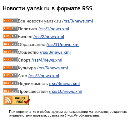
Новости yansk.ru в формате RSS
Все новости yansk.ru
/rss/0/news.xml
Политика
/rss/1/news.xml
Бизнес
/rss/2/news.xml
Образование
/rss/11/news.xml
Общество
/rss/3/news.xml
Спорт
/rss/4/news.xml
Культура
/rss/6/news.xml
Авто
/rss/7/news.xml
Недвижимость
/rss/8/news.xml
Происшествия
/rss/10/news.xml
При перепечатке и любом другом использовании материалов, созданных
журналистами портала, ссылка на Янск.Ру обязательна.