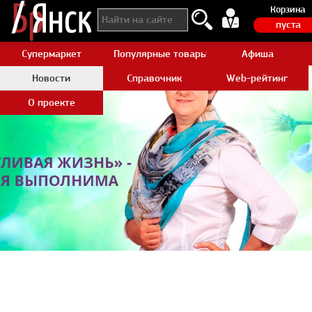
Корзина
пуста
Супермаркет
Популярные товары Aliexpress
Афиша
Новости
Справочник
Web-рейтинг
О проекте