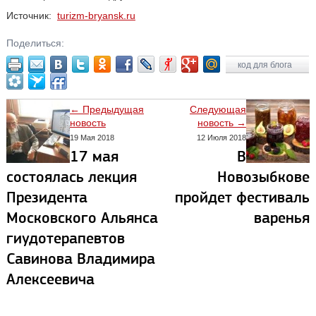
Источник:
turizm-bryansk.ru
Поделиться:
код для блога
← Предыдущая
Следующая
новость
новость →
19 Мая 2018
12 Июля 2018
17 мая
В
состоялась лекция
Новозыбкове
Президента
пройдет фестиваль
Московского Альянса
варенья
гиудотерапевтов
Савинова Владимира
Алексеевича