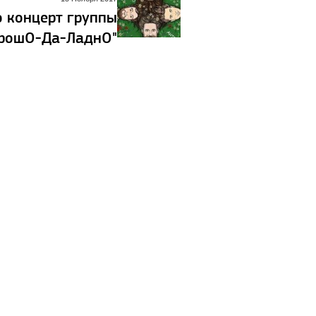
о концерт группы
орошО-Да-ЛаднО"