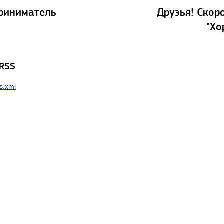
риниматель
Друзья! Скор
"Х
 RSS
s.xml