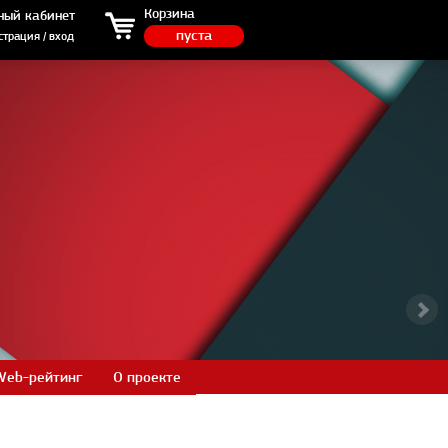
ция / вход
Корзина
ный кабинет
пуста
страция / вход
Web-рейтинг
О проекте