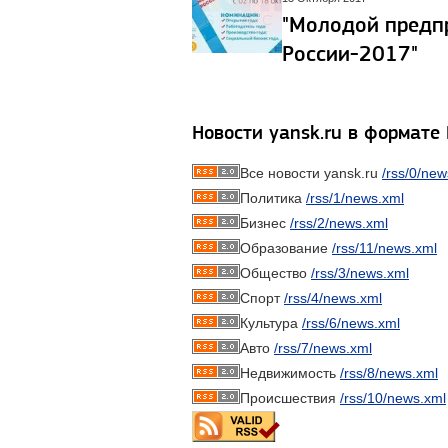
"Молодой предп
России-2017"
Новости yansk.ru в формате
Все новости yansk.ru
/rss/0/new
Политика
/rss/1/news.xml
Бизнес
/rss/2/news.xml
Образование
/rss/11/news.xml
Общество
/rss/3/news.xml
Спорт
/rss/4/news.xml
Культура
/rss/6/news.xml
Авто
/rss/7/news.xml
Недвижимость
/rss/8/news.xml
Происшествия
/rss/10/news.xml