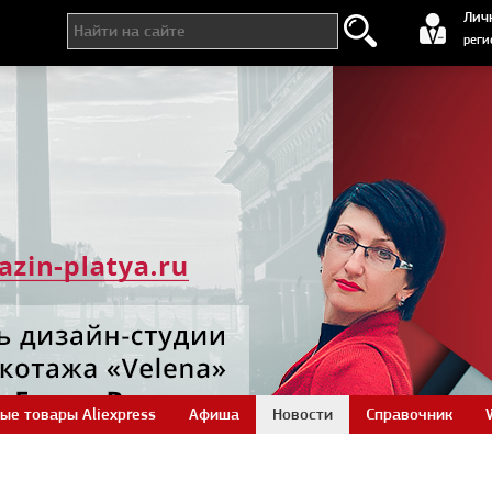
регистра
Лич
реги
ые товары Aliexpress
Афиша
Новости
Справочник