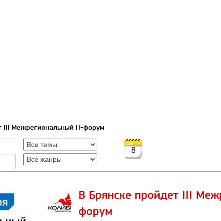
т III Межрегиональный IT-форум
8
В Брянске пройдет III Ме
форум