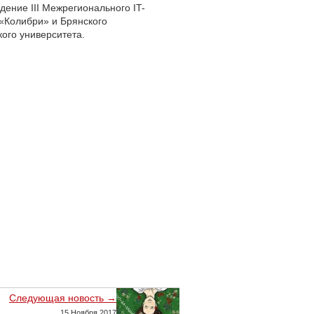
ведение
III
Межрегионального IT-
 «Колибри» и Брянского
ого университета.
Следующая новость →
15 Ноября 2017