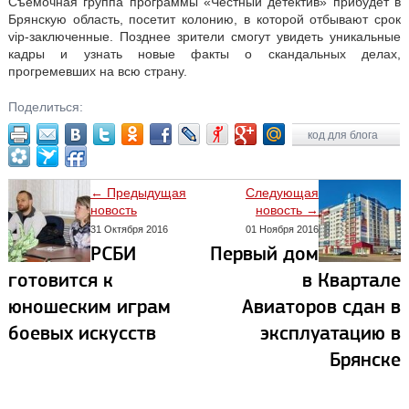
Съемочная группа программы «Честный детектив» прибудет в
Брянскую область, посетит колонию, в которой отбывают срок
vip-заключенные. Позднее зрители смогут увидеть уникальные
кадры и узнать новые факты о скандальных делах,
прогремевших на всю страну.
Поделиться:
код для блога
← Предыдущая
Следующая
новость
новость →
31 Октября 2016
01 Ноября 2016
РСБИ
Первый дом
готовится к
в Квартале
юношеским играм
Авиаторов сдан в
боевых искусств
эксплуатацию в
Брянске