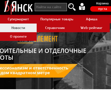
Корзина
пуста
Супермаркет
Популярные товары Aliexpress
Афиша
Новости
Справочник
Web-рейтинг
О проекте