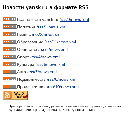
Новости yansk.ru в формате RSS
Все новости yansk.ru
/rss/0/news.xml
Политика
/rss/1/news.xml
Бизнес
/rss/2/news.xml
Образование
/rss/11/news.xml
Общество
/rss/3/news.xml
Спорт
/rss/4/news.xml
Культура
/rss/6/news.xml
Авто
/rss/7/news.xml
Недвижимость
/rss/8/news.xml
Происшествия
/rss/10/news.xml
При перепечатке и любом другом использовании материалов, созданных
журналистами портала, ссылка на Янск.Ру обязательна.