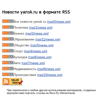
Новости yansk.ru в формате RSS
Все новости yansk.ru
/rss/0/news.xml
Политика
/rss/1/news.xml
Бизнес
/rss/2/news.xml
Образование
/rss/11/news.xml
Общество
/rss/3/news.xml
Спорт
/rss/4/news.xml
Культура
/rss/6/news.xml
Авто
/rss/7/news.xml
Недвижимость
/rss/8/news.xml
Происшествия
/rss/10/news.xml
При перепечатке и любом другом использовании материалов, созданных
журналистами портала, ссылка на Янск.Ру обязательна.