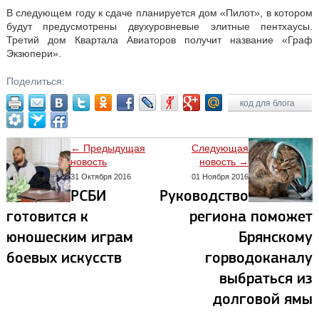
В следующем году к сдаче планируется дом «Пилот», в котором
будут предусмотрены двухуровневые элитные пентхаусы.
Третий дом Квартала Авиаторов получит название «Граф
Экзюпери».
Поделиться:
код для блога
← Предыдущая
Следующая
новость
новость →
31 Октября 2016
01 Ноября 2016
РСБИ
Руководство
готовится к
региона поможет
юношеским играм
Брянскому
боевых искусств
горводоканалу
выбраться из
долговой ямы