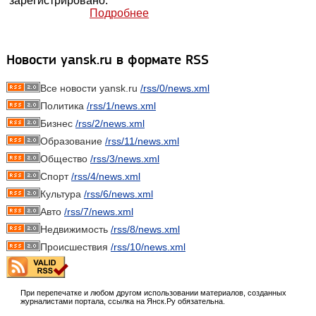
зарегистрировано.
Подробнее
Новости yansk.ru в формате RSS
Все новости yansk.ru
/rss/0/news.xml
Политика
/rss/1/news.xml
Бизнес
/rss/2/news.xml
Образование
/rss/11/news.xml
Общество
/rss/3/news.xml
Спорт
/rss/4/news.xml
Культура
/rss/6/news.xml
Авто
/rss/7/news.xml
Недвижимость
/rss/8/news.xml
Происшествия
/rss/10/news.xml
При перепечатке и любом другом использовании материалов, созданных
журналистами портала, ссылка на Янск.Ру обязательна.