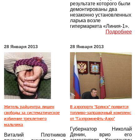
результате которого были
демонтированы два
незаконно установленных
ларька возле
гипермаркета «Линия-1».
Подробнее
28 Января 2013
28 Января 2013
Житель райцентра лишен
В аэропорту "Брянск" появится
свободы за систематическое
топливо-заправочный комплекс
избиение трехлетнего
от "Газпромнефть-Аэро"
мальчика
Губернатор Николай
Денин, врио его
Виталий Плотников