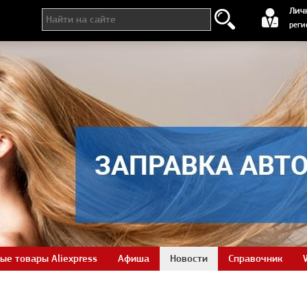
регистра
Лич
реги
ые товары Aliexpress
Афиша
Новости
Справочник