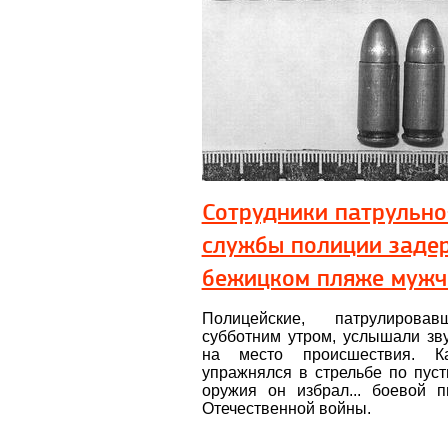
Сотрудники патрульно
службы полиции заде
бежицком пляже мужч
Полицейские, патрулиров
субботним утром, услышали зв
на место происшествия. Ка
упражнялся в стрельбе по пуст
оружия он избрал... боевой 
Отечественной войны.