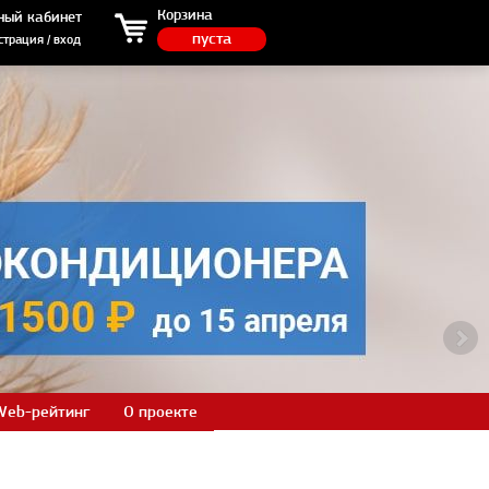
ция / вход
Корзина
ный кабинет
пуста
страция / вход
Web-рейтинг
О проекте