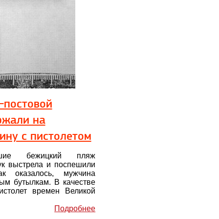
-постовой
ржали на
ину с пистолетом
авшие бежицкий пляж
ук выстрела и поспешили
к оказалось, мужчина
ым бутылкам. В качестве
пистолет времен Великой
Подробнее