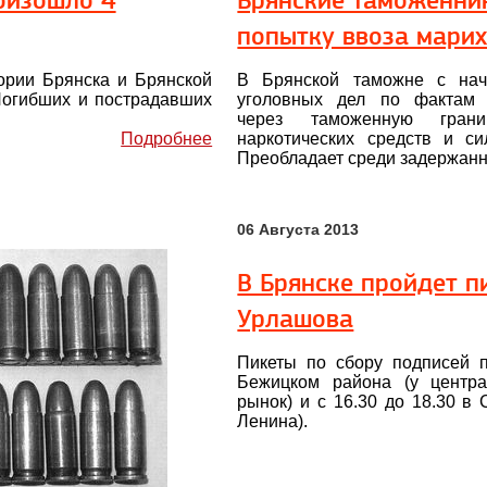
оизошло 4
Брянские таможенни
попытку ввоза мари
ории Брянска и Брянской
В Брянской таможне с нач
Погибших и пострадавших
уголовных дел по фактам 
через таможенную гран
Подробнее
наркотических средств и с
Преобладает среди задержанн
06 Августа 2013
В Брянске пройдет п
Урлашова
Пикеты по сбору подписей п
Бежицком района (у центр
рынок) и с 16.30 до 18.30 в
Ленина).