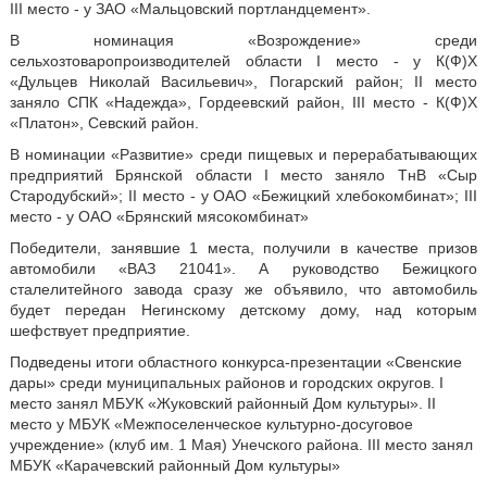
III место - у ЗАО «Мальцовский портландцемент».
В номинация «Возрождение» среди
сельхозтоваропроизводителей области I место - у К(Ф)Х
«Дульцев Николай Васильевич», Погарский район; II место
заняло СПК «Надежда», Гордеевский район, III место - К(Ф)Х
«Платон», Севский район.
В номинации «Развитие» среди пищевых и перерабатывающих
предприятий Брянской области I место заняло ТнВ «Сыр
Стародубский»; II место - у ОАО «Бежицкий хлебокомбинат»; III
место - у ОАО «Брянский мясокомбинат»
Победители, занявшие 1 места, получили в качестве призов
автомобили «ВАЗ 21041». А руководство Бежицкого
сталелитейного завода сразу же объявило, что автомобиль
будет передан Негинскому детскому дому, над которым
шефствует предприятие.
Подведены итоги областного конкурса-презентации «Свенские
дары» среди муниципальных районов и городских округов. I
место занял МБУК «Жуковский районный Дом культуры». II
место у МБУК «Межпоселенческое культурно-досуговое
учреждение» (клуб им. 1 Мая) Унечского района. III место занял
МБУК «Карачевский районный Дом культуры»