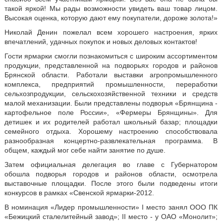
такой яркой! Мы рады возможности увидеть ваш товар лицом.
Высокая оценка, которую дают ему покупатели, дороже золота!»
Николай Денин пожелал всем хорошего настроения, ярких
впечатлений, удачных покупок и новых деловых контактов!
Гости ярмарки смогли познакомиться с широким ассортиментом
продукции, представленной на подворьях городов и районов
Брянской области. Работали выставки агропромышленного
комплекса, предприятий промышленности, переработки
сельхозпродукции, сельскохозяйственной техники и средств
малой механизации. Были представлены подворья «Брянщина -
картофельное поле России», «Фермеры Брянщины». Для
детишек и их родителей работал школьный базар; площадки
семейного отдыха. Хорошему настроению способствовала
разнообразная концертно-развлекательная программа. В
общем, каждый мог себе найти занятие по душе.
Затем официальная делегация во главе с Губернатором
обошла подворья городов и районов области, осмотрела
выставочные площадки. После этого были подведены итоги
конкурсов в рамках «Свенской ярмарки-2012.
В номинация «Лидер промышленности» I место занял ООО ПК
«Бежицкий сталелитейный завод»; II место - у ОАО «Монолит»;