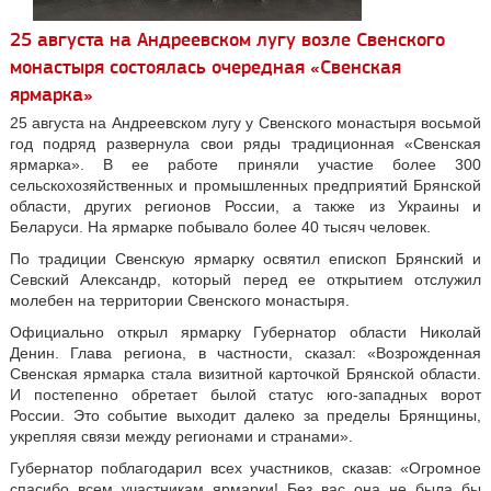
25 августа на Андреевском лугу возле Свенского
монастыря состоялась очередная «Свенская
ярмарка»
25 августа на Андреевском лугу у Свенского монастыря восьмой
год подряд развернула свои ряды традиционная «Свенская
ярмарка». В ее работе приняли участие более 300
сельскохозяйственных и промышленных предприятий Брянской
области, других регионов России, а также из Украины и
Беларуси. На ярмарке побывало более 40 тысяч человек.
По традиции Свенскую ярмарку освятил епископ Брянский и
Севский Александр, который перед ее открытием отслужил
молебен на территории Свенского монастыря.
Официально открыл ярмарку Губернатор области Николай
Денин. Глава региона, в частности, сказал: «Возрожденная
Свенская ярмарка стала визитной карточкой Брянской области.
И постепенно обретает былой статус юго-западных ворот
России. Это событие выходит далеко за пределы Брянщины,
укрепляя связи между регионами и странами».
Губернатор поблагодарил всех участников, сказав: «Огромное
спасибо всем участникам ярмарки! Без вас она не была бы