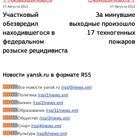
← Предыдущая новость
Следующая новость →
27 Августа 2012
27 Августа 2012
Участковый
За минувшие
обезвредил
выходные произошло
находившегося в
17 техногенных
федеральном
пожаров
розыске рецидивиста
Новости yansk.ru в формате RSS
Все новости yansk.ru
/rss/0/news.xml
Политика
/rss/1/news.xml
Бизнес
/rss/2/news.xml
Образование
/rss/11/news.xml
Общество
/rss/3/news.xml
Спорт
/rss/4/news.xml
Культура
/rss/6/news.xml