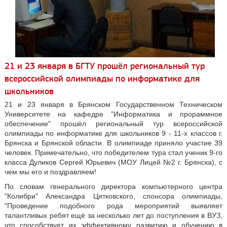
21 и 23 января в БГТУ прошёл региональный тур
всероссийской олимпиады по информатике для
школьников
21 и 23 января в Брянском Государственном Техническом
Университете на кафедре "Информатика и прораммное
обеспечение" прошёл региональный тур всероссийской
олимпиады по информатике для школьников 9 - 11-х классов г.
Брянска и Брянской области. В олимпиаде приняло участие 39
человек. Примечательно, что победителем тура стал ученик 9-го
класса Дуликов Сергей Юрьевич (МОУ Лицей №2 г. Брянска), с
чем мы его и поздравляем!
По словам генерального директора компьютерного центра
"Колибри" Александра Цятковского, спонсора олимпиады,
"Проведение подобного рода мероприятий выявляет
талантливых ребят ещё за несколько лет до поступления в ВУЗ,
что способствует их эффективному развитию и обучению в