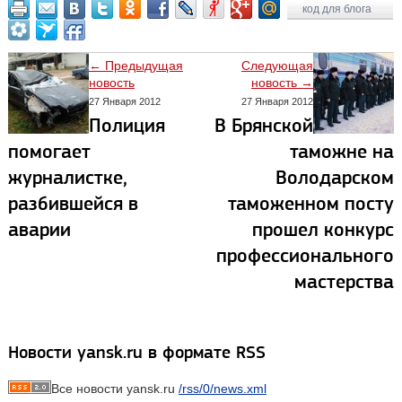
код для блога
← Предыдущая
Следующая
новость
новость →
27 Января 2012
27 Января 2012
Полиция
В Брянской
помогает
таможне на
журналистке,
Володарском
разбившейся в
таможенном посту
аварии
прошел конкурс
профессионального
мастерства
Новости yansk.ru в формате RSS
Все новости yansk.ru
/rss/0/news.xml