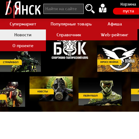
Корзина
пуста
Супермаркет
Популярные товары Aliexpress
Афиша
Новости
Справочник
Web-рейтинг
О проекте