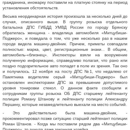
гражданина, иномарку поставили на платную стоянку на период
установления обстоятельств.
Весьма неординарная история произошла за несколько дней до
случая, описанного выше. В группу розыска отдельного
батальона ДПС ГИБДД УМВД России по городу Брянску
обратилась женщина - владелица автомобиля «Митцубиши-
Поджеро», и поведала о том, что уже несколько раз в нашем
городе видела машину-двойник. Причем, приметы совпадали
полностью: марка, цвет, регистрационные знаки... В общем,
автомобиль-«близнец». Инспекторы взяли на вооружение
полученную информацию, справедливо полагая, что рано или
поздно подозрительное авто попадет в поле их зрения. Так оно
и получилось. 12 ноября на посту ДПС №1, что недалеко от
Памятника водителям серый «Митцубиши-Поджеро» был
остановлен инспекторами ДПС за превышение допустимого
уровня тонировки стекол. О данном факте сообщили и
сотрудникам группы розыска ОБ ДПС старшему лейтенанту
полиции Роману Штанову и лейтенанту полиции Александру
Першину, которые незамедлительно выехали на место событий.
- Это действительно была машина-двойник, -
прокомментировал позже ситуацию старший лейтенант полиции
Роман Штанов. - Когда мы поставили рядом два «Митцубиши-
Поджеро», то ахнула даже законная хозяйка.