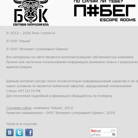
© 2012 – 2026 Янск / yansk.ru
© ООО "Альма"
© ООО "Интернет супермаркет Брянск"
Все материалы на сайте являются интеллектуальной собственностью компаний.
Полное или частичное использование информации возможно только с разрешени
администрации.
Данный интернет-ресурс носит исключительно информационный характер и ни п
каких условиях не является публичной офертой, определяемой положениями
Статьи 437 (2) ГК РФ.
Для получения подробной информации обращайтесь по телефону.
Создание сайта
– компания "Альма", 2012
Развитие направления – ООО "Интернет супермаркет Брянск", 2016
Yansk.ru в соцсетях: