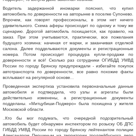
Водитель задержанной иномарки пояснил, что купил
автомобиль по доверенности на авторынке в поселке Супонево.
Впрочем, как говорят профессионалы, в этом нет ничего
удивительного. Схема аферы происходит по одному и тому же
сценарию. Дорогой автомобиль похищается, как правило, на
заказ. При этом учитываются, практически, все пожелания
будущего хозяина: начиная от марки, и заканчивая отделкой
салона. Далее подделываются документы и регистрационные
номера. Потом происходит процедура купли-продажи по
доверенности и всё! Сколько раз сотрудники ОГИБДД УМВД
России по городу Брянску предупреждали - избегайте покупок
автотранспорта по доверенности, все равно похожие факты
всплывают на регулярной основе...
Проведенная экспертиза установила первоначальные данные
автомобиля и подтвердила, что узлы и агрегаты были
действительно изменены, а регистрационные документы
подделаны. «Митцубиши-Поджеро» была похищена у жителя
Московской области.
..Кто бы мог подумать, что очередной подозрительный
автомобиль будет обнаружен инспектором по розыску ОБ ДПС
ГИБДД УМВД России по городу Брянску лейтенантом полиции
Александром Першиным на территории троллейбусного депо