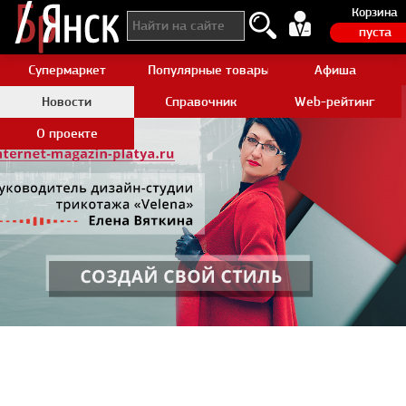
Корзина
пуста
Супермаркет
Популярные товары Aliexpress
Афиша
Новости
Справочник
Web-рейтинг
О проекте