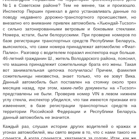
№1 в Советском районе? Тем не менее, так и произошло.
Инспектор Першин приехал в депо устанавливать данные по
поводу недавнего дорожно-транспортного происшествия, но
внезапно его внимание привлек автомобиль «Хьюндай-Tucson»
с сильно затонированными ветровым и боковыми стеклами.
Номера, кстати, были белорусскими. При проверке номеров по
базе регистрации транспортных средств Республики Беларусь,
выяснилось, что сами номера принадлежат автомобилю «Фиат-
Палио». Разговор с водителем поразил инспектора еще больше.
46-летний гражданин Ш., житель Володарского района, пояснил,
что машина принадлежит сожительнице брата его жены. Такая
вот занимательная цепочка получилась! Причем, фамилия
сожительницы неизвестна, знает только, что ее зовут Вика.
Данный автомобиль был поставлен на стоянку около трех
месяцев назад, при этом, какие-либо документы на «Tucson»
представлены не были. Проверив номер VIN в левом нижнем
углу стекла, инспектор убедился, что там имеются признаки его
изменения; в базе регистрации транспортных средств на
территории Российской Федерации и Республики Беларусь
данный автомобиль не значится.
Каждый раз, слушая истории других водителей о кражах и
угонах автомобилей, мы свято верим в то, что с нами такого не
случится. А когда случается, хватаемся за голову. Итак, как же