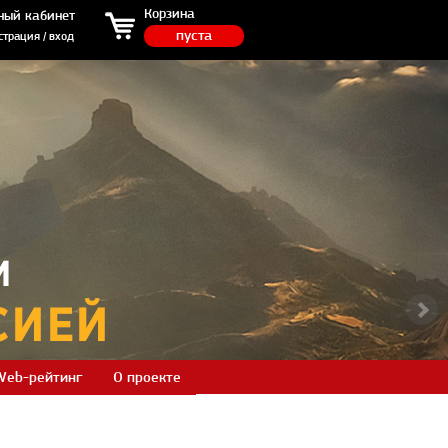
ция / вход
Корзина
ный кабинет
пуста
страция / вход
Web-рейтинг
О проекте