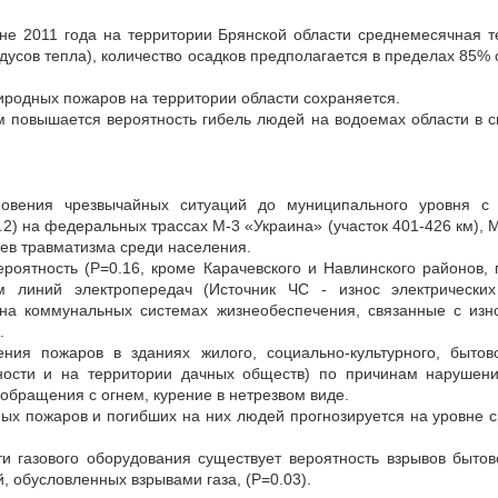
не 2011 года на территории Брянской области среднемесячная т
дусов тепла), количество осадков предполагается в пределах 85%
иродных пожаров на территории области сохраняется.
м повышается вероятность гибель людей на водоемах области в 
кновения чрезвычайных ситуаций до муниципального уровня с
2) на федеральных трассах М-3 «Украина» (участок 401-426 км), М-1
аев травматизма среди населения.
роятность (Р=0.16, кроме Карачевского и Навлинского районов, 
 линий электропередач (Источник ЧС - износ электрических
на коммунальных системах жизнеобеспечения, связанные с изн
.
ения пожаров в зданиях жилого, социально-культурного, бытов
ности и на территории дачных обществ) по причинам нарушени
обращения с огнем, курение в нетрезвом виде.
ных пожаров и погибших на них людей прогнозируется на уровне 
и газового оборудования существует вероятность взрывов бытов
, обусловленных взрывами газа, (Р=0.03).