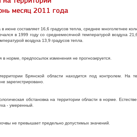
 на территории
юнь месяц 2011 года
в июне составляет 16,6 градусов тепла, среднее многолетнее коли
ечался в 1999 году со среднемесячной температурой воздуха 21
мпературой воздуха 13,9 градусов тепла.
я в норме, предпосылок изменения не прогнозируется.
территории Брянской области находится под контролем. На т
не зарегистрировано.
ологическая обстановка на территории области в норме. Естеств
уха - умеренный.
 почвы не превышает предельно допустимых значений.