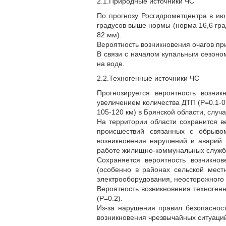
2.1.Природные источники ЧС
По прогнозу Росгидрометцентра в ию
градусов выше нормы (норма 16,6 гра
82 мм).
Вероятность возникновения очагов пр
В связи с началом купальным сезоно
на воде.
2.2.Техногенные источники ЧС
Прогнозируется вероятность возни
увеличением количества ДТП (Р=0.1-0.
105-120 км) в Брянской области, случ
На территории области сохранится ве
происшествий связанных с обрывом
возникновения нарушений и аварий 
работе жилищно-коммунальных служб
Сохраняется вероятность возникнов
(особенно в районах сельской мест
электрооборудования, неосторожного 
Вероятность возникновения техноген
(Р=0.2).
Из-за нарушения правил безопасност
возникновения чрезвычайных ситуаций