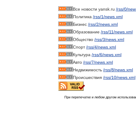
Все новости yansk.ru
/rss/0/new
Политика
/rss/1/news.xml
Бизнес
/rss/2/news.xml
Образование
/rss/11/news.xml
Общество
/rss/3/news.xml
Спорт
/rss/4/news.xml
Культура
/rss/6/news.xml
Авто
/rss/7/news.xml
Недвижимость
/rss/8/news.xml
Происшествия
/rss/10/news.xml
При перепечатке и любом другом использова