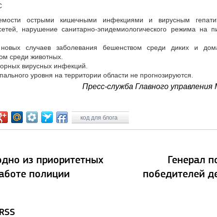
С
аемости острыми кишечными инфекциями и вирусным гепати
сетей, нарушение санитарно-эпидемиологического режима на п
я новых случаев заболевания бешенством среди диких и до
ом среди животных.
торных вирусных инфекций.
ального уровня на территории области не прогнозируются.
Пресс-служба Главного управления
код для блога
одно из приоритетных
Генерал п
работе полиции
победителей д
 RSS