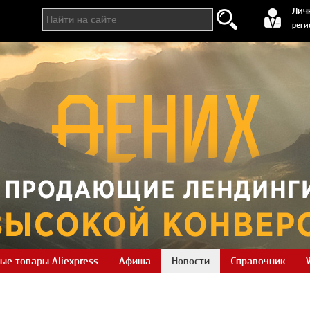
регистра
Лич
реги
ые товары Aliexpress
Афиша
Новости
Справочник