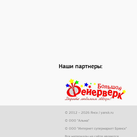
Наши партнеры:
© 2012 – 2026 Янск / yansk.ru
© ООО "Альма"
© ООО "Интернет супермаркет Брянск"
Все материалы на сайте являются