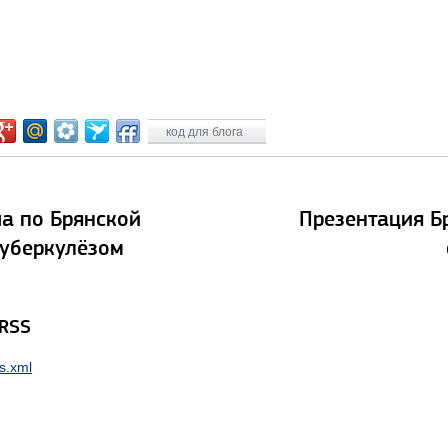
код для блога
а по Брянской
Презентация Б
туберкулёзом
 RSS
s.xml