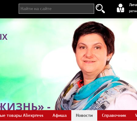
регистра
Лич
реги
ые товары Aliexpress
Афиша
Новости
Справочник