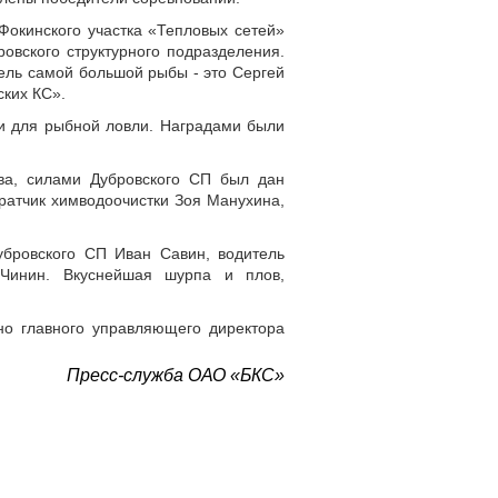
окинского участка «Тепловых сетей»
овского структурного подразделения.
тель самой большой рыбы - это Сергей
ских КС».
и для рыбной ловли. Наградами были
тва, силами Дубровского СП был дан
ратчик химводоочистки Зоя Манухина,
убровского СП Иван Савин, водитель
 Чинин. Вкуснейшая шурпа и плов,
но главного управляющего директора
Пресс-служба ОАО «БКС»