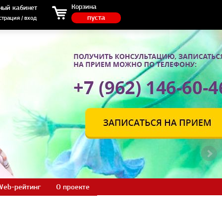
ция / вход
Корзина
ный кабинет
пуста
страция / вход
Web-рейтинг
О проекте