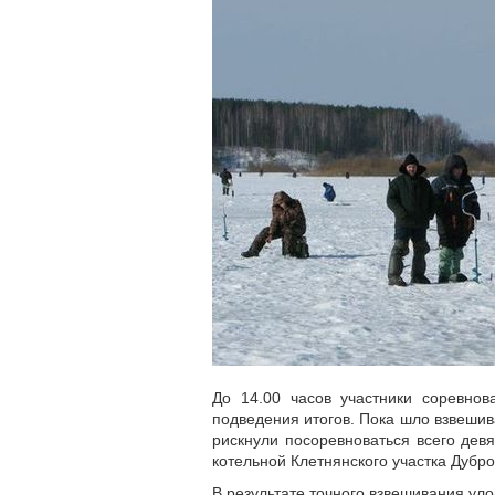
До 14.00 часов участники соревнов
подведения итогов. Пока шло взвешив
рискнули посоревноваться всего дев
котельной Клетнянского участка Дубро
В результате точного взвешивания ул