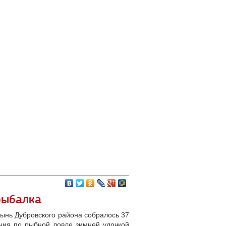
рыбалка
ынь Дубровского района собралось 37
ния по рыбной ловле зимней удочкой