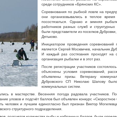
среди сотрудников «Брянских КС».
Соревнования по рыбной ловле на предпр
они организовывались в теплое врем
посостязаться. Однако и зимняя рыбал
работников разных служб и структурных 
были представители из поселков Дубровки,
Дятьково.
Инициатором проведения соревнований 
является Сергей Москвичев, начальник Дуб
И каждый раз состязания проходят на 
организация рыбалки и в этот раз.
После регистрации участников состоялос
объяснены условия соревнований, расс
объявлены призы. Ветерану коммуна
Дубровского СП Николаю Шапову было
коммунальных систем.
ались в мастерстве. Весенняя погода радовала участников. 
ание уловов и подсчёт баллов был объявлен конкурс «Скоростное 
ять человек и лучшим единогласно был признан Виктор Могилевц
вского структурного подразделения.
овов, подсчетов количества рыбы и набранных баллов, были опред