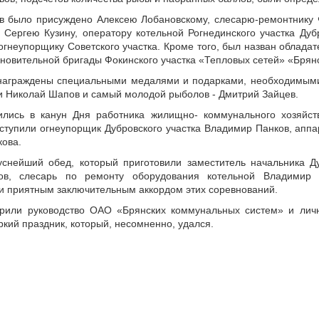
в было присуждено Алексею Лобановскому, слесарю-ремонтнику Ф
 Сергею Кузину, оператору котельной Рогнединского участка Дубр
 огнеупорщику Советского участка. Кроме того, был назван облада
новительной бригады Фокинского участка «Тепловых сетей» «Брян
награждены специальными медалями и подарками, необходимым
и Николай Шапов и самый молодой рыболов - Дмитрий Зайцев.
ились в канун Дня работника жилищно- коммунального хозяйс
ступили огнеупорщик Дубровского участка Владимир Панков, аппа
кова.
уснейший обед, который приготовили заместитель начальника Д
ов, слесарь по ремонту оборудования котельной Владимир
ли приятным заключительным аккордом этих соревнований.
арили руководство ОАО «Брянских коммунальных систем» и лич
ркий праздник, который, несомненно, удался.