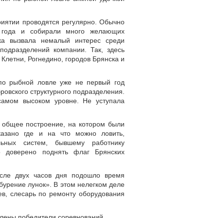
иятии проводятся регулярно. Обычно
я года и собирали много желающих
ка вызвала немалый интерес среди
подразделений компании. Так, здесь
 Клетни, Рогнедино, городов Брянска и
по рыбной ловле уже не первый год
ровского структурного подразделения.
самом высоком уровне. Не уступала
ь общее построение, на котором были
казано где и на что можно ловить,
льных систем, бывшему работнику
 доверено поднять флаг Брянских
После двух часов дня подошло время
бурение лунок». В этом нелегком деле
ев, слесарь по ремонту оборудования
елены победители соревнований.