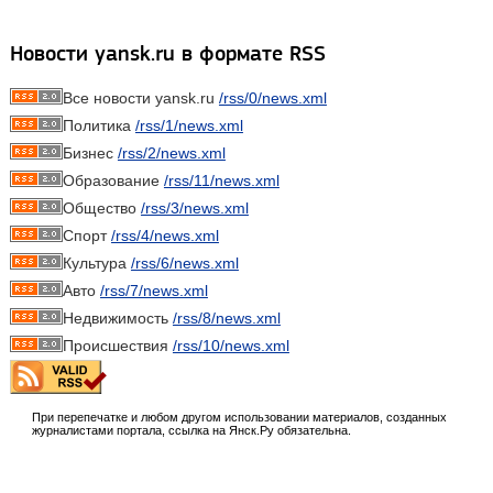
Новости yansk.ru в формате RSS
Все новости yansk.ru
/rss/0/news.xml
Политика
/rss/1/news.xml
Бизнес
/rss/2/news.xml
Образование
/rss/11/news.xml
Общество
/rss/3/news.xml
Спорт
/rss/4/news.xml
Культура
/rss/6/news.xml
Авто
/rss/7/news.xml
Недвижимость
/rss/8/news.xml
Происшествия
/rss/10/news.xml
При перепечатке и любом другом использовании материалов, созданных
журналистами портала, ссылка на Янск.Ру обязательна.