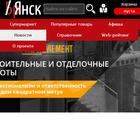
Корзина
пуста
Супермаркет
Популярные товары Aliexpress
Афиша
Новости
Справочник
Web-рейтинг
О проекте