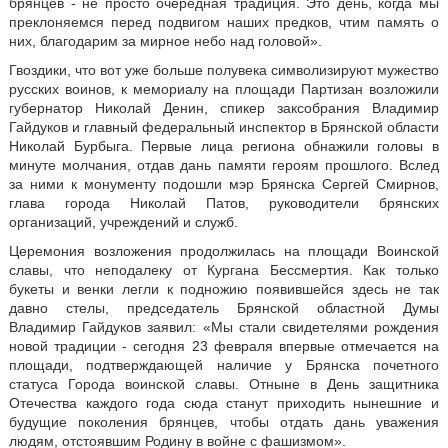
брянцев - не просто очередная традиция. Это день, когда мы
преклоняемся перед подвигом наших предков, чтим память о
них, благодарим за мирное небо над головой».
Гвоздики, что вот уже больше полувека символизируют мужество
русских воинов, к мемориалу на площади Партизан возложили
губернатор Николай Денин, спикер заксобрания Владимир
Гайдуков и главный федеральный инспектор в Брянской области
Николай Бурбыга. Первые лица региона обнажили головы в
минуте молчания, отдав дань памяти героям прошлого. Вслед
за ними к монументу подошли мэр Брянска Сергей Смирнов,
глава города Николай Патов, руководители брянских
организаций, учреждений и служб.
Церемония возложения продолжилась на площади Воинской
славы, что неподалеку от Кургана Бессмертия. Как только
букеты и венки легли к подножию появившейся здесь не так
давно стелы, председатель Брянской областной Думы
Владимир Гайдуков заявил: «Мы стали свидетелями рождения
новой традиции - сегодня 23 февраля впервые отмечается на
площади, подтверждающей наличие у Брянска почетного
статуса Города воинской славы. Отныне в День защитника
Отечества каждого года сюда станут приходить нынешние и
будущие поколения брянцев, чтобы отдать дань уважения
людям, отстоявшим Родину в войне с фашизмом».