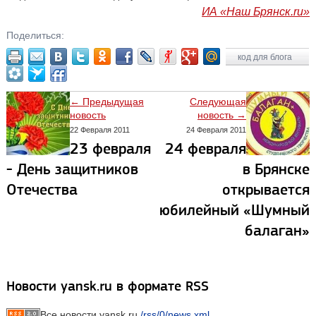
ИА «Наш Брянск.ru»
Поделиться:
код для блога
← Предыдущая
Следующая
новость
новость →
22 Февраля 2011
24 Февраля 2011
23 февраля
24 февраля
- День защитников
в Брянске
Отечества
открывается
юбилейный «Шумный
балаган»
Новости yansk.ru в формате RSS
Все новости yansk.ru
/rss/0/news.xml