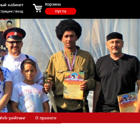
ция / вход
Корзина
ный кабинет
пуста
страция / вход
Web-рейтинг
О проекте