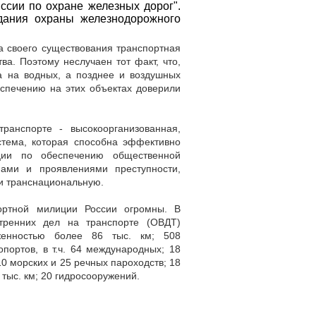
ссии по охране железных дорог".
дания охраны железнодорожного
а своего существования транспортная
ва. Поэтому неслучаен тот факт, что,
а на водных, а позднее и воздушных
еспечению на этих объектах доверили
ранспорте - высокоорганизованная,
стема, которая способна эффективно
ции по обеспечению общественной
ами и проявлениями преступности,
и транснациональную.
ортной милиции России огромны. В
тренних дел на транспорте (ОВДТ)
яженностью более 86 тыс. км; 508
портов, в т.ч. 64 международных; 18
0 морских и 25 речных пароходств; 18
тыс. км; 20 гидросооружений.