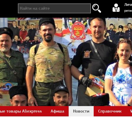
регистра
Лич
реги
ые товары Aliexpress
Афиша
Новости
Справочник