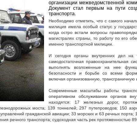
организации межведомственной коми
Документ стал первым на пути соз
транспорта.
Необходимо отметить, что с самого начал
милиция имела особый статус у государст
когда остро встали вопросы правопорядк
магистралях страны, то работу по его об
именно транспортной милиции.
И сегодня органы внутренних дел на т
самодостаточная правоохранительная си
выполнять возложенные на нее функ
безопасности и борьбе со всеми форм
включая организованную, трансграничную 
Современные масштабы работы трансп
оперативном обслуживании органов вну
находятся: 17 железных дорог, прот
езнодорожных моста; 139 тоннелей; 297 путепроводов; 150 аэро
правлений гражданской авиации; 33 морских и 63 речных порта; 1
ния речного транспорта; судоходная часть рек протяженностью 89 