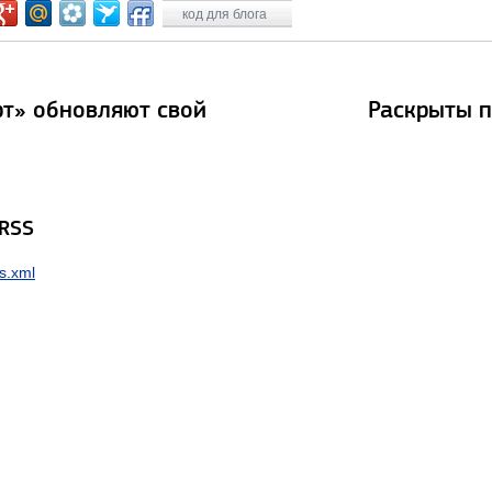
код для блога
рт» обновляют свой
Раскрыты п
 RSS
s.xml