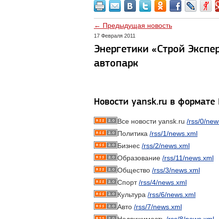
← Предыдущая новость
17 Февраля 2011
Энергетики «Строй Экспе
автопарк
Новости yansk.ru в формате
Все новости yansk.ru
/rss/0/new
Политика
/rss/1/news.xml
Бизнес
/rss/2/news.xml
Образование
/rss/11/news.xml
Общество
/rss/3/news.xml
Спорт
/rss/4/news.xml
Культура
/rss/6/news.xml
Авто
/rss/7/news.xml