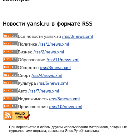
Новости yansk.ru в формате RSS
Все новости yansk.ru
/rss/0/news.xml
Политика
/rss/1/news.xml
Бизнес
/rss/2/news.xml
Образование
/rss/11/news.xml
Общество
/rss/3/news.xml
Спорт
/rss/4/news.xml
Культура
/rss/6/news.xml
Авто
/rss/7/news.xml
Недвижимость
/rss/8/news.xml
Происшествия
/rss/10/news.xml
При перепечатке и любом другом использовании материалов, созданных
журналистами портала, ссылка на Янск.Ру обязательна.