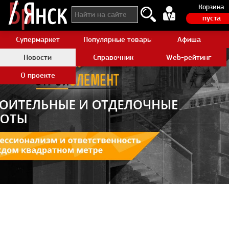
Корзина
пуста
Супермаркет
Популярные товары Aliexpress
Афиша
Новости
Справочник
Web-рейтинг
О проекте