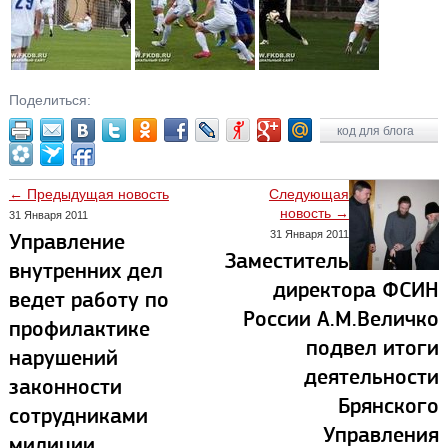
Поделиться:
код для блога
← Предыдущая новость
Следующая
новость →
31 Января 2011
31 Января 2011
Управление
Заместитель
внутренних дел
директора ФСИН
ведет работу по
России А.М.Величко
профилактике
подвел итоги
нарушений
деятельности
законности
Брянского
сотрудниками
Управления
милиции