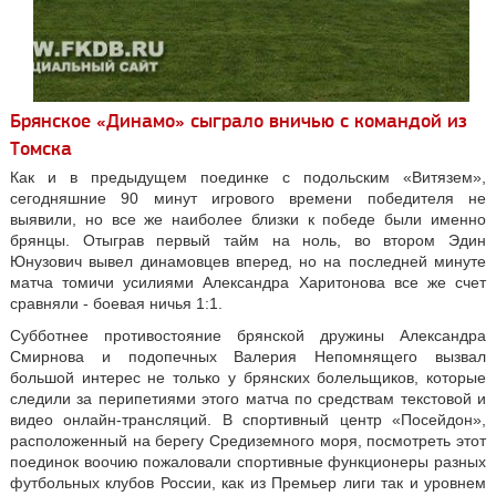
Брянское «Динамо» сыграло вничью с командой из
Томска
Как и в предыдущем поединке с подольским «Витязем»,
сегодняшние 90 минут игрового времени победителя не
выявили, но все же наиболее близки к победе были именно
брянцы. Отыграв первый тайм на ноль, во втором Эдин
Юнузович вывел динамовцев вперед, но на последней минуте
матча томичи усилиями Александра Харитонова все же счет
сравняли - боевая ничья 1:1.
Субботнее противостояние брянской дружины Александра
Смирнова и подопечных Валерия Непомнящего вызвал
большой интерес не только у брянских болельщиков, которые
следили за перипетиями этого матча по средствам текстовой и
видео онлайн-трансляций. В спортивный центр «Посейдон»,
расположенный на берегу Средиземного моря, посмотреть этот
поединок воочию пожаловали спортивные функционеры разных
футбольных клубов России, как из Премьер лиги так и уровнем