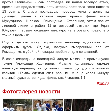
против Оливейры и сам пострадавший начал голевую атаку,
временная продолжительность которой составила всего навсего
13 секунд. Сначала последовал перевод мяча в центр на
Димидко, далее в касание через правый фланг атаки
Мухутдинов - Шляков - Ромащенко - Стрельцов, затем пас от
лицевой линии в район 11-ти метровой отметки, где Эдин
Юнузович первым касанием мяч, укротив, вторым отправил его
точно в цель - 0:1.
Спустя десять минут хорватский легионер «Динамо» мог
оформить дубль. Однако, получив выверенный пас от
Ромащенко, с убойной позиции пробил рядом со штангой.
В свою очередь на последней минуте матча не промахнулся
томич Александр Харитонов. Максим Канунников сделал
навесную передачу на дальнюю штангу, где ударом головой
капитан «Томи» сделал счет равным. А еще через минуту
главный судья встречи дал финальный свисток 1:1.
fkdb.ru
Фотогалерея новости