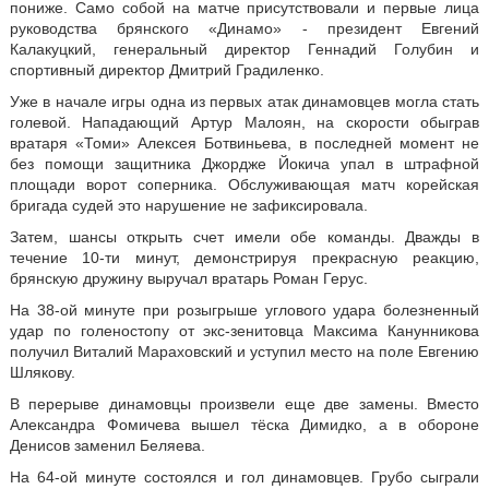
пониже. Само собой на матче присутствовали и первые лица
руководства брянского «Динамо» - президент Евгений
Калакуцкий, генеральный директор Геннадий Голубин и
спортивный директор Дмитрий Градиленко.
Уже в начале игры одна из первых атак динамовцев могла стать
голевой. Нападающий Артур Малоян, на скорости обыграв
вратаря «Томи» Алексея Ботвиньева, в последней момент не
без помощи защитника Джордже Йокича упал в штрафной
площади ворот соперника. Обслуживающая матч корейская
бригада судей это нарушение не зафиксировала.
Затем, шансы открыть счет имели обе команды. Дважды в
течение 10-ти минут, демонстрируя прекрасную реакцию,
брянскую дружину выручал вратарь Роман Герус.
На 38-ой минуте при розыгрыше углового удара болезненный
удар по голеностопу от экс-зенитовца Максима Канунникова
получил Виталий Мараховский и уступил место на поле Евгению
Шлякову.
В перерыве динамовцы произвели еще две замены. Вместо
Александра Фомичева вышел тёска Димидко, а в обороне
Денисов заменил Беляева.
На 64-ой минуте состоялся и гол динамовцев. Грубо сыграли