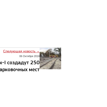
Следующая новость →
06 Октября 2016
к-I создадут 250
арковочных мест