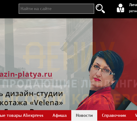
регистра
Лич
реги
ые товары Aliexpress
Афиша
Новости
Справочник