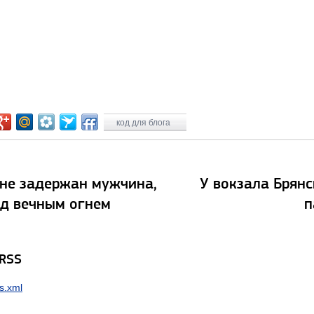
код для блога
оне задержан мужчина,
У вокзала Брянс
ад вечным огнем
п
 RSS
s.xml