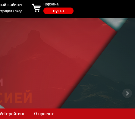
ция / вход
Корзина
ный кабинет
пуста
страция / вход
Web-рейтинг
О проекте