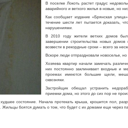
В поселке Локоть растет градус недовол
аварийного и ветхого жилья в новые, но ни
Как сообщает издание «Брянская улица»
течение шести лет пытается доказать, ч
нарушениями.
В 2010 году жители ветхих домов бы
завершении строительства новых домов 
возвести в рекордные сроки – всего за нес
Вскоре люди отпраздновали новоселье, но 
Хозяева квартир начали замечать различн
них постоянно заклинивает входные и м
проемах имеются большие щели, меш
сквозняки.
Застройщик обещал устранить недора
приемки дома, но этого до сих пор не прои
удшее состояние. Начала протекать крыша, крошится пол, разр
 Жильцы боятся думать о том, что будет с их домами еще через па