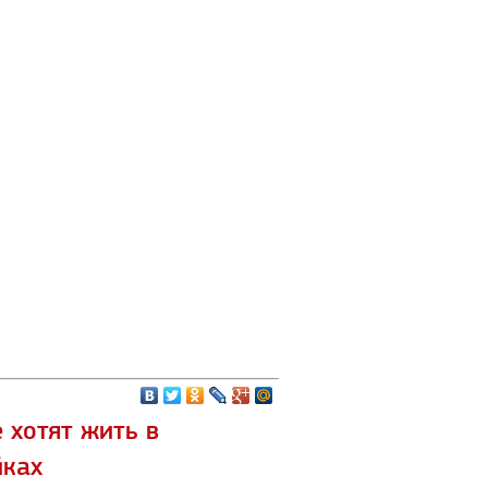
 хотят жить в
йках