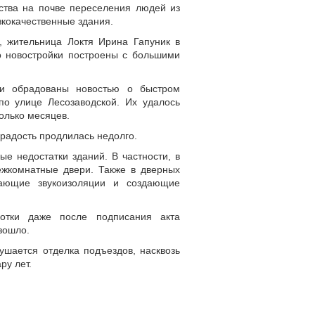
ьства на почве переселения людей из
зкокачественные здания.
, жительница Локтя Ирина Гапуник в
то новостройки построены с большими
ли обрадованы новостью о быстром
по улице Лесозаводской. Их удалось
колько месяцев.
радость продлилась недолго.
ые недостатки зданий. В частности, в
ежкомнатные двери. Также в дверных
ающие звукоизоляции и создающие
ботки даже после подписания акта
зошло.
ушается отделка подъездов, насквозь
ру лет.