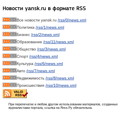
Новости yansk.ru в формате RSS
Все новости yansk.ru
/rss/0/news.xml
Политика
/rss/1/news.xml
Бизнес
/rss/2/news.xml
Образование
/rss/11/news.xml
Общество
/rss/3/news.xml
Спорт
/rss/4/news.xml
Культура
/rss/6/news.xml
Авто
/rss/7/news.xml
Недвижимость
/rss/8/news.xml
Происшествия
/rss/10/news.xml
При перепечатке и любом другом использовании материалов, созданных
журналистами портала, ссылка на Янск.Ру обязательна.