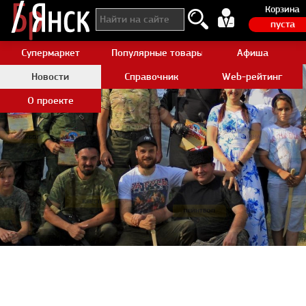
Корзина
пуста
Супермаркет
Популярные товары Aliexpress
Афиша
Новости
Справочник
Web-рейтинг
О проекте