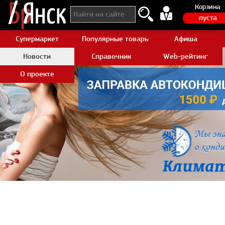
Корзина
пуста
Супермаркет
Популярные товары Aliexpress
Афиша
Новости
Справочник
Web-рейтинг
О проекте