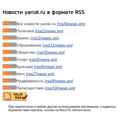
Новости yansk.ru в формате RSS
Все новости yansk.ru
/rss/0/news.xml
Политика
/rss/1/news.xml
Бизнес
/rss/2/news.xml
Образование
/rss/11/news.xml
Общество
/rss/3/news.xml
Спорт
/rss/4/news.xml
Культура
/rss/6/news.xml
Авто
/rss/7/news.xml
Недвижимость
/rss/8/news.xml
Происшествия
/rss/10/news.xml
При перепечатке и любом другом использовании материалов, созданных
журналистами портала, ссылка на Янск.Ру обязательна.