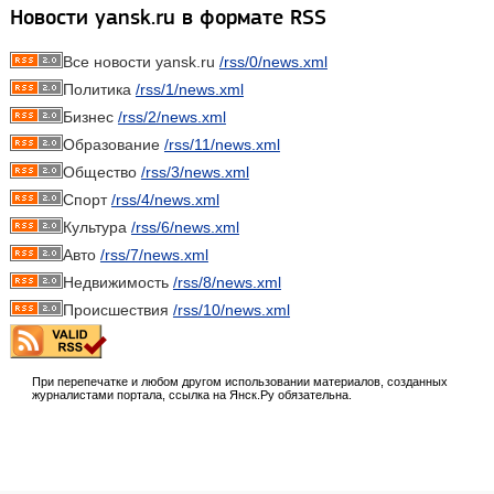
Новости yansk.ru в формате RSS
Все новости yansk.ru
/rss/0/news.xml
Политика
/rss/1/news.xml
Бизнес
/rss/2/news.xml
Образование
/rss/11/news.xml
Общество
/rss/3/news.xml
Спорт
/rss/4/news.xml
Культура
/rss/6/news.xml
Авто
/rss/7/news.xml
Недвижимость
/rss/8/news.xml
Происшествия
/rss/10/news.xml
При перепечатке и любом другом использовании материалов, созданных
журналистами портала, ссылка на Янск.Ру обязательна.