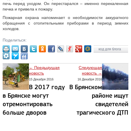
печь перед уходом. Он перестарался – именно перекаленная
печка и привела к пожару.
Пожарная охрана напоминает о необходимости аккуратного
обращения с отопительными приборами в период зимних
холодов.
Поделиться:
код для блога
← Предыдущая
Следующая
новость
новость →
15 Декабря 2016
16 Декабря 2016
В 2017 году
В Брянском
в Брянске могут
районе ищут
отремонтировать
свидетелей
больше дворов
трагического ДТП