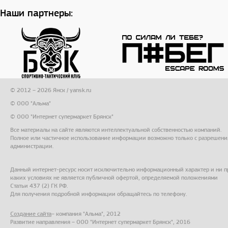
Наши партнеры:
© 2012 – 2026 Янск / yansk.ru
© ООО "Альма"
© ООО "Интернет супермаркет Брянск"
Все материалы на сайте являются интеллектуальной собственностью компаний.
Полное или частичное использование информации возможно только с разрешени
администрации.
Данный интернет-ресурс носит исключительно информационный характер и ни п
каких условиях не является публичной офертой, определяемой положениями
Статьи 437 (2) ГК РФ.
Для получения подробной информации обращайтесь по телефону.
Создание сайта
– компания "Альма", 2012
Развитие направления – ООО "Интернет супермаркет Брянск", 2016