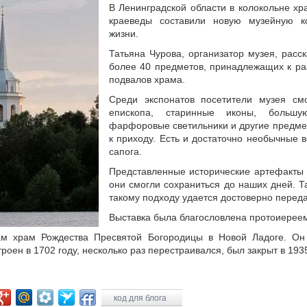
В Ленинградской области в колокольне х
краеведы составили новую музейную к
жизни.
Татьяна Чурова, организатор музея, расск
более 40 предметов, принадлежащих к ра
подвалов храма.
Среди экспонатов посетители музея смо
епископа, старинные иконы, большу
фарфоровые светильники и другие предм
к приходу. Есть и достаточно необычные в
сапога.
Представленные исторические артефакты 
они смогли сохраниться до наших дней. Т
такому подходу удается достоверно переда
Выставка была благословлена протоиерее
ам храм Рождества Пресвятой Богородицы в Новой Ладоге. О
оен в 1702 году, несколько раз перестраивался, был закрыт в 1935 
код для блога