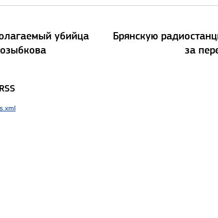
олагаемый убийца
Брянскую радиостан
возыбкова
за пер
 RSS
s.xml