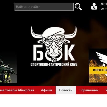
регистра
Лич
реги
ые товары Aliexpress
Афиша
Новости
Справочник