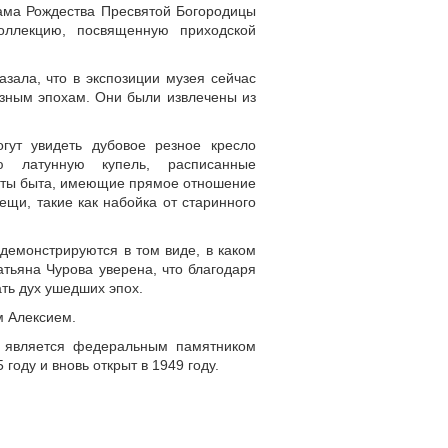
рама Рождества Пресвятой Богородицы
оллекцию, посвященную приходской
азала, что в экспозиции музея сейчас
зным эпохам. Они были извлечены из
гут увидеть дубовое резное кресло
ю латунную купель, расписанные
еты быта, имеющие прямое отношение
ещи, такие как набойка от старинного
демонстрируются в том виде, в каком
атьяна Чурова уверена, что благодаря
ть дух ушедших эпох.
м Алексием.
н является федеральным памятником
году и вновь открыт в 1949 году.