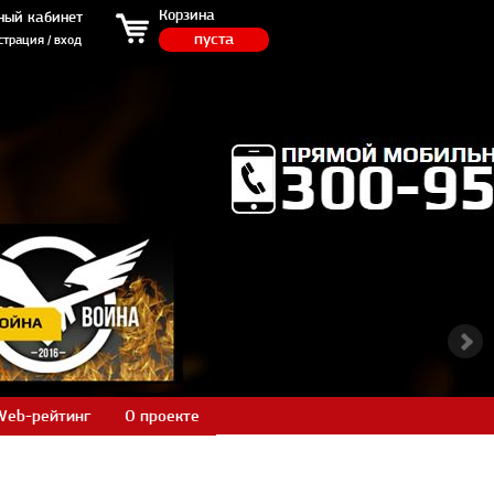
ция / вход
Корзина
ный кабинет
пуста
страция / вход
Web-рейтинг
О проекте