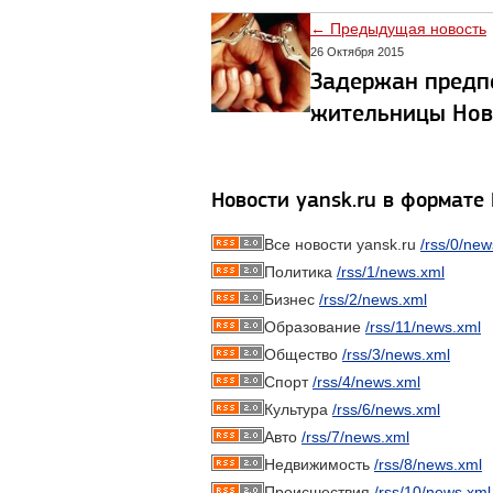
← Предыдущая новость
26 Октября 2015
Задержан предп
жительницы Но
Новости yansk.ru в формате
Все новости yansk.ru
/rss/0/new
Политика
/rss/1/news.xml
Бизнес
/rss/2/news.xml
Образование
/rss/11/news.xml
Общество
/rss/3/news.xml
Спорт
/rss/4/news.xml
Культура
/rss/6/news.xml
Авто
/rss/7/news.xml
Недвижимость
/rss/8/news.xml
Происшествия
/rss/10/news.xml