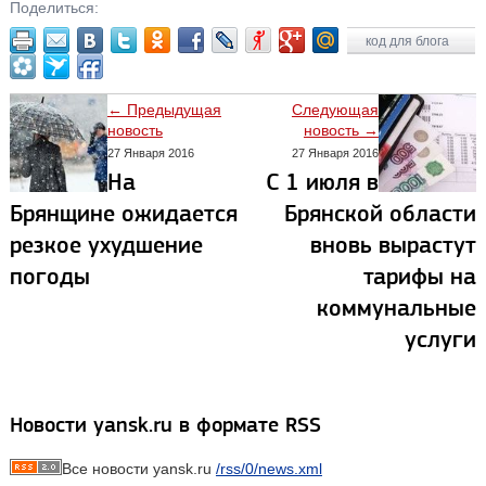
Поделиться:
код для блога
← Предыдущая
Следующая
новость
новость →
27 Января 2016
27 Января 2016
На
С 1 июля в
Брянщине ожидается
Брянской области
резкое ухудшение
вновь вырастут
погоды
тарифы на
коммунальные
услуги
Новости yansk.ru в формате RSS
Все новости yansk.ru
/rss/0/news.xml