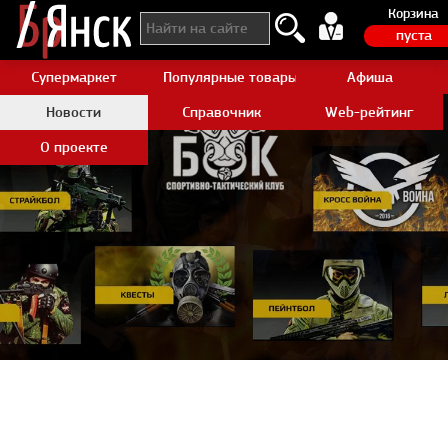
Корзина
пуста
Супермаркет
Популярные товары Aliexpress
Афиша
Новости
Справочник
Web-рейтинг
О проекте