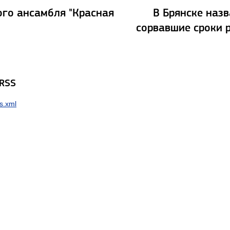
ого ансамбля "Красная
В Брянске наз
сорвавшие сроки 
 RSS
s.xml