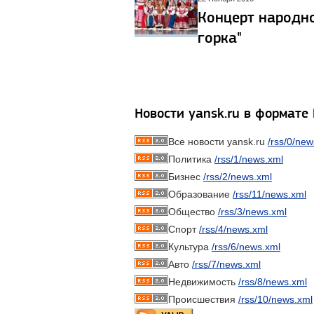
Концерт народн
горка"
Новости yansk.ru в формате
Все новости yansk.ru
/rss/0/new
Политика
/rss/1/news.xml
Бизнес
/rss/2/news.xml
Образование
/rss/11/news.xml
Общество
/rss/3/news.xml
Спорт
/rss/4/news.xml
Культура
/rss/6/news.xml
Авто
/rss/7/news.xml
Недвижимость
/rss/8/news.xml
Происшествия
/rss/10/news.xml