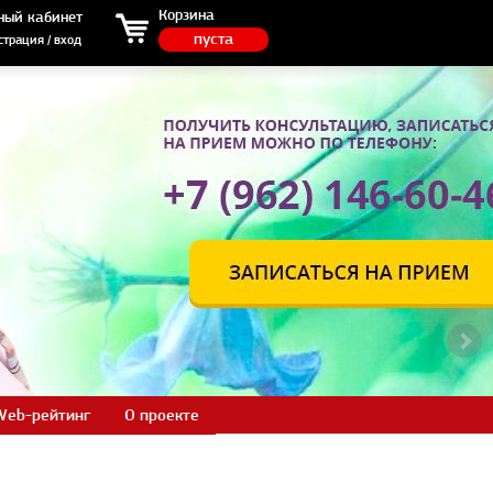
ция / вход
Корзина
ный кабинет
пуста
страция / вход
Web-рейтинг
О проекте