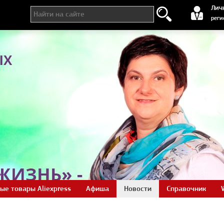
регистра
Лич
реги
ые товары Aliexpress
Афиша
Новости
Справочник