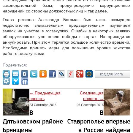
законодательной базы, предупреждению коррупционных
нарушений со стороны должностных лиц и так далее.
Глава региона Александр Богомаз был также возмущен
недостаточно внимательным предварительным изучением
заявок на участие в госзакупках. Ошибки в некоторых заявках
обнаруживаются уже после победы в торгах. Их приходится
аннулировать. При этом теряется большое количество времени.
Необходимо принять меры для повышения уровня качества
работ с госзакупками.
Поделиться:
код для блога
← Предыдущая
Следующая
новость
новость →
23 Сентября 2016
26 Сентября 2016
В
В
Дятьковском районе
Ставрополье впервые
Брянщины
в России найдена