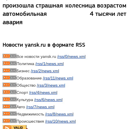
произошла страшная
колесница возрастом
автомобильная
4 тысячи лет
авария
Новости yansk.ru в формате RSS
Все новости yansk.ru
/rss/0/news.xml
Политика
/rss/1/news.xml
Бизнес
/rss/2/news.xml
Образование
/rss/11/news.xml
Общество
/rss/3/news.xml
Спорт
/rss/4/news.xml
Культура
/rss/6/news.xml
Авто
/rss/7/news.xml
Недвижимость
/rss/8/news.xml
Происшествия
/rss/10/news.xml