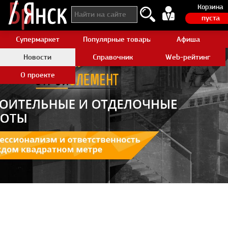
Корзина
пуста
Супермаркет
Популярные товары Aliexpress
Афиша
Новости
Справочник
Web-рейтинг
О проекте