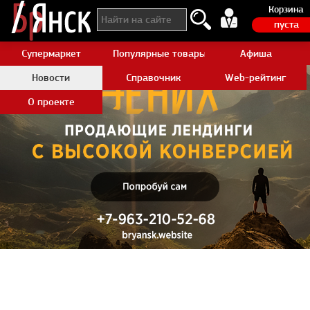
Корзина
пуста
Супермаркет
Популярные товары Aliexpress
Афиша
Новости
Справочник
Web-рейтинг
О проекте