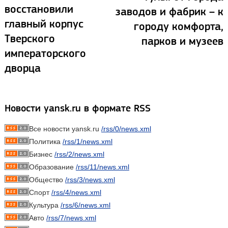
восстановили
заводов и фабрик – к
главный корпус
городу комфорта,
Тверского
парков и музеев
императорского
дворца
Новости yansk.ru в формате RSS
Все новости yansk.ru
/rss/0/news.xml
Политика
/rss/1/news.xml
Бизнес
/rss/2/news.xml
Образование
/rss/11/news.xml
Общество
/rss/3/news.xml
Спорт
/rss/4/news.xml
Культура
/rss/6/news.xml
Авто
/rss/7/news.xml