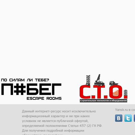
Yansk.ru в с
Данный интернет-ресурс носит исключительно
информационный характер и ни при каких
условиях не является публичной офертой,
определяемой положениями Статьи 437 (2) ГК РФ.
Для получения подробной информации