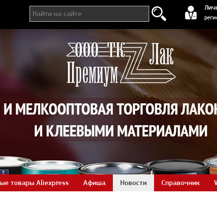
регистра
Лич
реги
ые товары Aliexpress
Афиша
Новости
Справочник