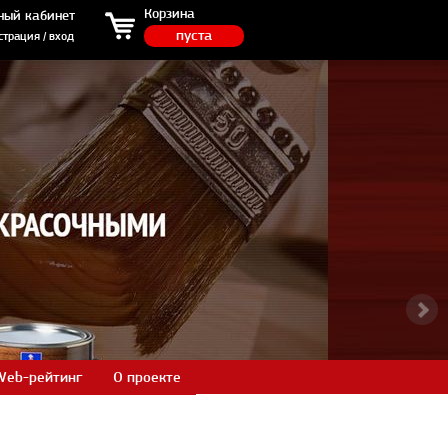
ция / вход
Корзина
ный кабинет
пуста
страция / вход
Web-рейтинг
О проекте