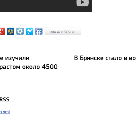
код для блога
е изучили
В Брянске стало в в
зрастом около 4500
 RSS
s.xml