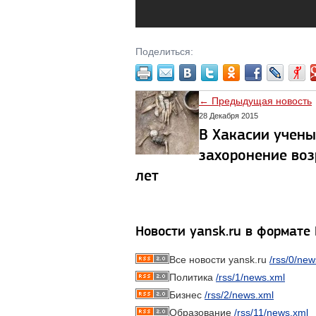
Поделиться:
← Предыдущая новость
28 Декабря 2015
В Хакасии учены
захоронение во
лет
Новости yansk.ru в формате
Все новости yansk.ru
/rss/0/new
Политика
/rss/1/news.xml
Бизнес
/rss/2/news.xml
Образование
/rss/11/news.xml