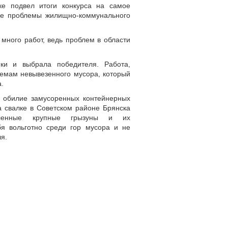
ке подвел итоги конкурса на самое
е проблемы жилищно-коммунального
много работ, ведь проблем в области
ки и выбрала победителя. Работа,
емам невывезенного мусора, который
.
ь обилие замусоренных контейнерных
а свалке в Советском районе Брянска
мленные крупные грызуны и их
я вольготно среди гор мусора и не
я.