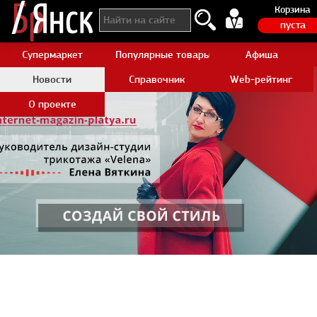
Корзина
пуста
Супермаркет
Популярные товары Aliexpress
Афиша
Новости
Справочник
Web-рейтинг
О проекте