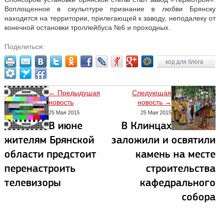
Воплощенное в скульптуре признание в любви Брянску
находится на территории, прилегающей к заводу, неподалеку от
конечной остановки троллейбуса №6 и проходных.
Поделиться:
код для блога
← Предыдущая
Следующая
новость
новость →
25 Мая 2015
25 Мая 2015
В июне
В Клинцах
жителям Брянской
заложили и освятили
области предстоит
камень на месте
перенастроить
строительства
телевизоры
кафедрального
собора