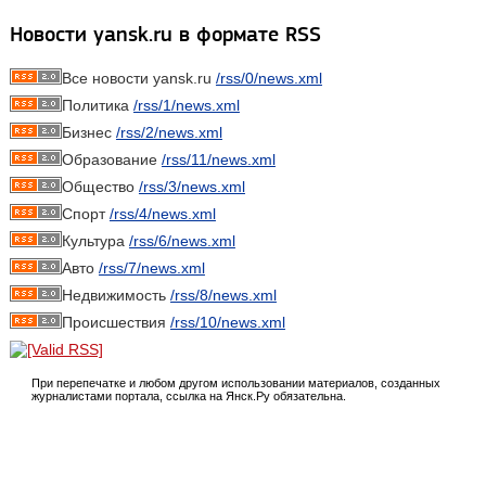
Новости yansk.ru в формате RSS
Все новости yansk.ru
/rss/0/news.xml
Политика
/rss/1/news.xml
Бизнес
/rss/2/news.xml
Образование
/rss/11/news.xml
Общество
/rss/3/news.xml
Спорт
/rss/4/news.xml
Культура
/rss/6/news.xml
Авто
/rss/7/news.xml
Недвижимость
/rss/8/news.xml
Происшествия
/rss/10/news.xml
При перепечатке и любом другом использовании материалов, созданных
журналистами портала, ссылка на Янск.Ру обязательна.