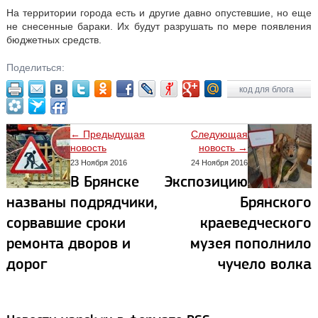
На территории города есть и другие давно опустевшие, но еще
не снесенные бараки. Их будут разрушать по мере появления
бюджетных средств.
Поделиться:
код для блога
← Предыдущая
Следующая
новость
новость →
23 Ноября 2016
24 Ноября 2016
В Брянске
Экспозицию
названы подрядчики,
Брянского
сорвавшие сроки
краеведческого
ремонта дворов и
музея пополнило
дорог
чучело волка