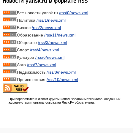
Новости yansk.ru в формате RSS
Все новости yansk.ru
/rss/0/news.xml
Политика
/rss/1/news.xml
Бизнес
/rss/2/news.xml
Образование
/rss/11/news.xml
Общество
/rss/3/news.xml
Спорт
/rss/4/news.xml
Культура
/rss/6/news.xml
Авто
/rss/7/news.xml
Недвижимость
/rss/8/news.xml
Происшествия
/rss/10/news.xml
При перепечатке и любом другом использовании материалов, созданных
журналистами портала, ссылка на Янск.Ру обязательна.