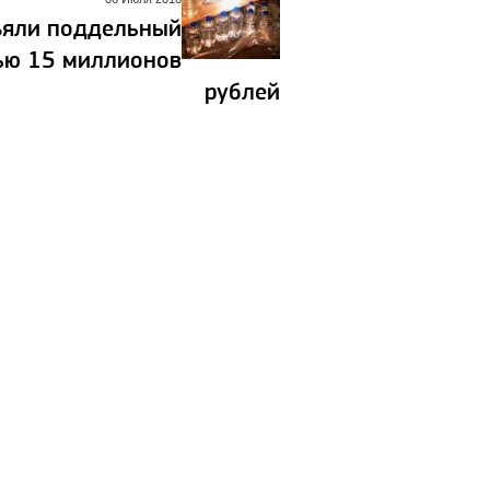
ъяли поддельный
ью 15 миллионов
рублей