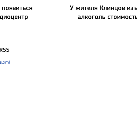
 появиться
У жителя Клинцов из
рдиоцентр
алкоголь стоимост
 RSS
s.xml