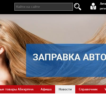
регистра
Лич
реги
ые товары Aliexpress
Афиша
Новости
Справочник