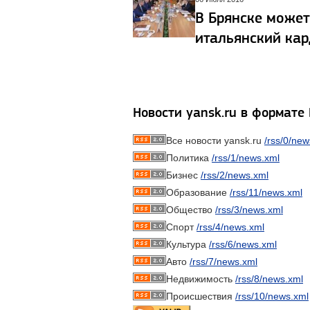
В Брянске может
итальянский ка
Новости yansk.ru в формате
Все новости yansk.ru
/rss/0/new
Политика
/rss/1/news.xml
Бизнес
/rss/2/news.xml
Образование
/rss/11/news.xml
Общество
/rss/3/news.xml
Спорт
/rss/4/news.xml
Культура
/rss/6/news.xml
Авто
/rss/7/news.xml
Недвижимость
/rss/8/news.xml
Происшествия
/rss/10/news.xml