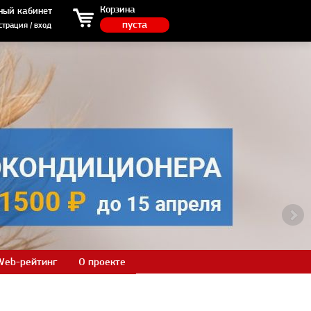
ция / вход
Корзина
ный кабинет
пуста
страция / вход
Web-рейтинг
О проекте