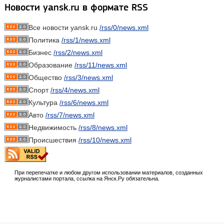
Новости yansk.ru в формате RSS
Все новости yansk.ru
/rss/0/news.xml
Политика
/rss/1/news.xml
Бизнес
/rss/2/news.xml
Образование
/rss/11/news.xml
Общество
/rss/3/news.xml
Спорт
/rss/4/news.xml
Культура
/rss/6/news.xml
Авто
/rss/7/news.xml
Недвижимость
/rss/8/news.xml
Происшествия
/rss/10/news.xml
При перепечатке и любом другом использовании материалов, созданных
журналистами портала, ссылка на Янск.Ру обязательна.