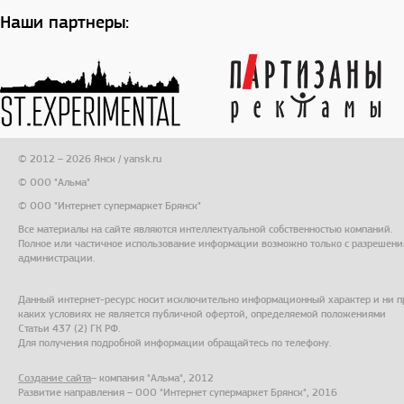
Наши партнеры:
© 2012 – 2026 Янск / yansk.ru
© ООО "Альма"
© ООО "Интернет супермаркет Брянск"
Все материалы на сайте являются интеллектуальной собственностью компаний.
Полное или частичное использование информации возможно только с разрешени
администрации.
Данный интернет-ресурс носит исключительно информационный характер и ни п
каких условиях не является публичной офертой, определяемой положениями
Статьи 437 (2) ГК РФ.
Для получения подробной информации обращайтесь по телефону.
Создание сайта
– компания "Альма", 2012
Развитие направления – ООО "Интернет супермаркет Брянск", 2016