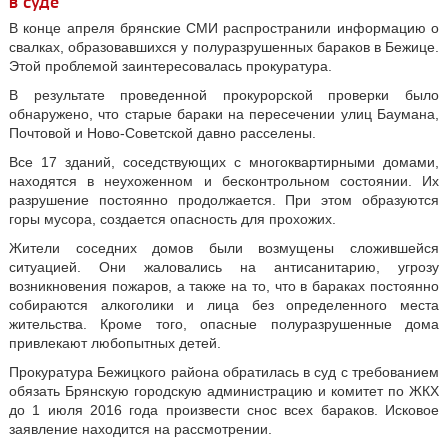
в суде
В конце апреля брянские СМИ распространили информацию о
свалках, образовавшихся у полуразрушенных бараков в Бежице.
Этой проблемой заинтересовалась прокуратура.
В результате проведенной прокурорской проверки было
обнаружено, что старые бараки на пересечении улиц Баумана,
Почтовой и Ново-Советской давно расселены.
Все 17 зданий, соседствующих с многоквартирными домами,
находятся в неухоженном и бесконтрольном состоянии. Их
разрушение постоянно продолжается. При этом образуются
горы мусора, создается опасность для прохожих.
Жители соседних домов были возмущены сложившейся
ситуацией. Они жаловались на антисанитарию, угрозу
возникновения пожаров, а также на то, что в бараках постоянно
собираются алкоголики и лица без определенного места
жительства. Кроме того, опасные полуразрушенные дома
привлекают любопытных детей.
Прокуратура Бежицкого района обратилась в суд с требованием
обязать Брянскую городскую администрацию и комитет по ЖКХ
до 1 июля 2016 года произвести снос всех бараков. Исковое
заявление находится на рассмотрении.