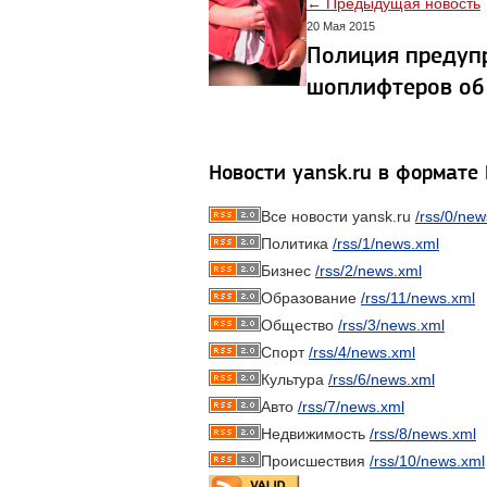
← Предыдущая новость
20 Мая 2015
Полиция предуп
шоплифтеров об
Новости yansk.ru в формате
Все новости yansk.ru
/rss/0/new
Политика
/rss/1/news.xml
Бизнес
/rss/2/news.xml
Образование
/rss/11/news.xml
Общество
/rss/3/news.xml
Спорт
/rss/4/news.xml
Культура
/rss/6/news.xml
Авто
/rss/7/news.xml
Недвижимость
/rss/8/news.xml
Происшествия
/rss/10/news.xml