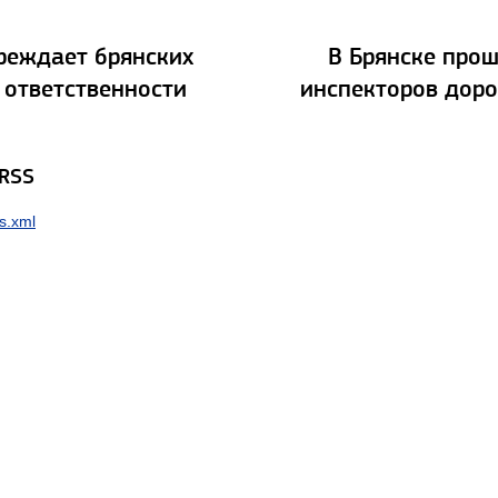
реждает брянских
В Брянске про
 ответственности
инспекторов дор
 RSS
s.xml