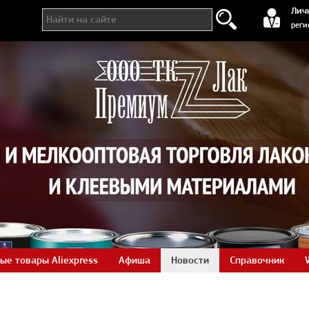
регистра
Лич
реги
ые товары Aliexpress
Афиша
Новости
Справочник