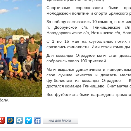
Спортивные соревнования были орга
молодежной политики и спорта Брянского 
За победу состязались 10 команд, в том чи
п, Добрунское с/п, Глинищевское с/п
Новодарковичское с/п, Нетьинское с/п, Ново
С 1 по 16 мая на футбольных полях пр
сразились финалисты. Ими стали команды
Для команды Отрадное матч стал домаш
собрались около 100 зрителей.
Матч выдался динамичным и напористым,
свои лучшие качества и доказать маст
футболистам из команды Отрадное – К
достался команде Глинищево. Счет матча с
Все футболисты были награждены грамота
болу.
код для блога