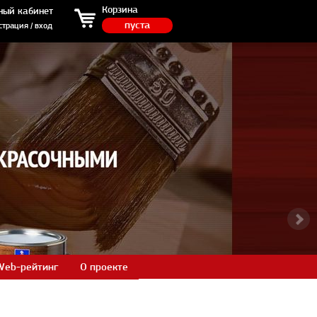
ция / вход
Корзина
ный кабинет
пуста
страция / вход
Web-рейтинг
О проекте