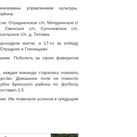
низованы управлением культуры,
района.
сле: Отрадненское с/п, Мичуринское с/
, Свенское с/п, Супоневское с/п,
сельское с/п, д. Титовка.
оходили матчи, а 17-го за победу
 Отрадное и Глинищево.
ним. Поболеть за своих фаворитов
 каждая команда старалась показать
ерство. Домашнее поле не помогло
убок Брянского района по футболу
оставил 1:5.
ми. Им пожелали успехов в грядущем