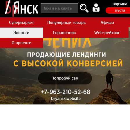
Корзина
пуста
Супермаркет
Популярные товары Aliexpress
Афиша
Новости
Справочник
Web-рейтинг
О проекте