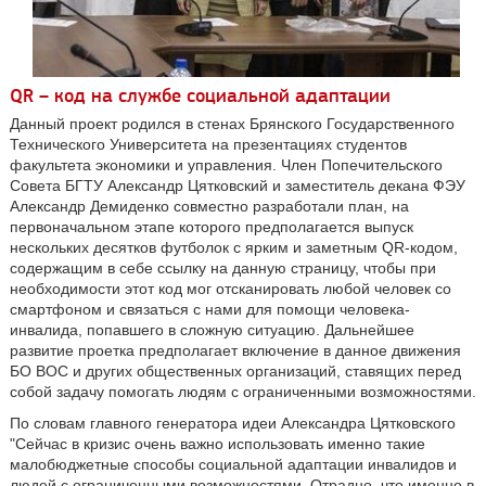
QR – код на службе социальной адаптации
Данный проект родился в стенах Брянского Государственного
Технического Университета на презентациях студентов
факультета экономики и управления. Член Попечительского
Совета БГТУ Александр Цятковский и заместитель декана ФЭУ
Александр Демиденко совместно разработали план, на
первоначальном этапе которого предполагается выпуск
нескольких десятков футболок с ярким и заметным QR-кодом,
содержащим в себе ссылку на данную страницу, чтобы при
необходимости этот код мог отсканировать любой человек со
смартфоном и связаться с нами для помощи человека-
инвалида, попавшего в сложную ситуацию. Дальнейшее
развитие проетка предполагает включение в данное движения
БО ВОС и других общественных организаций, ставящих перед
собой задачу помогать людям с ограниченными возможностями.
По словам главного генератора идеи Александра Цятковского
"Сейчас в кризис очень важно использовать именно такие
малобюджетные способы социальной адаптации инвалидов и
людей с ограниченными возможностями. Отрадно, что именно в