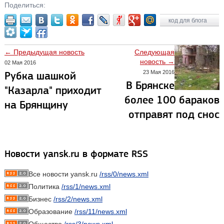
Поделиться:
код для блога
← Предыдущая новость
Следующая
новость →
02 Мая 2016
23 Мая 2016
Рубка шашкой
В Брянске
"Казарла" приходит
более 100 бараков
на Брянщину
отправят под снос
Новости yansk.ru в формате RSS
Все новости yansk.ru
/rss/0/news.xml
Политика
/rss/1/news.xml
Бизнес
/rss/2/news.xml
Образование
/rss/11/news.xml
Общество
/rss/3/news.xml