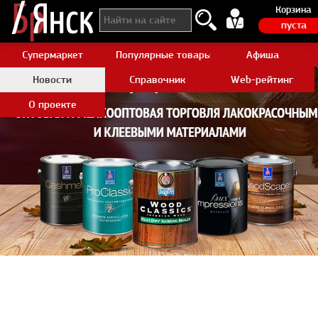
Корзина
пуста
Супермаркет
Популярные товары Aliexpress
Афиша
Новости
Справочник
Web-рейтинг
О проекте