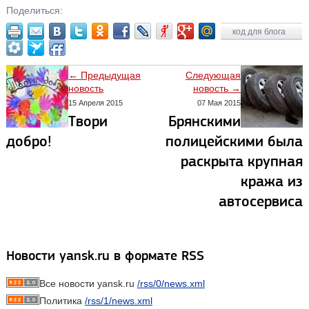
Поделиться:
код для блога
← Предыдущая
Следующая
новость
новость →
15 Апреля 2015
07 Мая 2015
Твори
Брянскими
добро!
полицейскими была
раскрыта крупная
кража из
автосервиса
Новости yansk.ru в формате RSS
Все новости yansk.ru
/rss/0/news.xml
Политика
/rss/1/news.xml