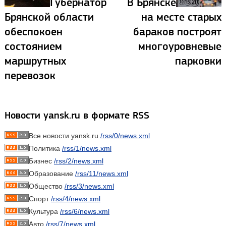
Губернатор
В Брянске
Брянской области
на месте старых
обеспокоен
бараков построят
состоянием
многоуровневые
маршрутных
парковки
перевозок
Новости yansk.ru в формате RSS
Все новости yansk.ru
/rss/0/news.xml
Политика
/rss/1/news.xml
Бизнес
/rss/2/news.xml
Образование
/rss/11/news.xml
Общество
/rss/3/news.xml
Спорт
/rss/4/news.xml
Культура
/rss/6/news.xml
Авто
/rss/7/news.xml