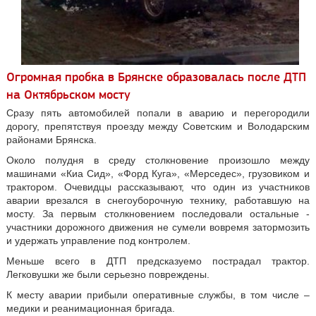
Огромная пробка в Брянске образовалась после ДТП
на Октябрьском мосту
Сразу пять автомобилей попали в аварию и перегородили
дорогу, препятствуя проезду между Советским и Володарским
районами Брянска.
Около полудня в среду столкновение произошло между
машинами «Киа Сид», «Форд Куга», «Мерседес», грузовиком и
трактором. Очевидцы рассказывают, что один из участников
аварии врезался в снегоуборочную технику, работавшую на
мосту. За первым столкновением последовали остальные -
участники дорожного движения не сумели вовремя затормозить
и удержать управление под контролем.
Меньше всего в ДТП предсказуемо пострадал трактор.
Легковушки же были серьезно повреждены.
К месту аварии прибыли оперативные службы, в том числе –
медики и реанимационная бригада.