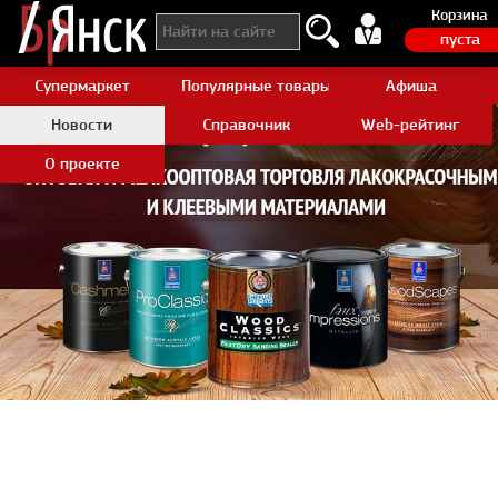
Корзина
пуста
Супермаркет
Популярные товары Aliexpress
Афиша
Новости
Справочник
Web-рейтинг
О проекте