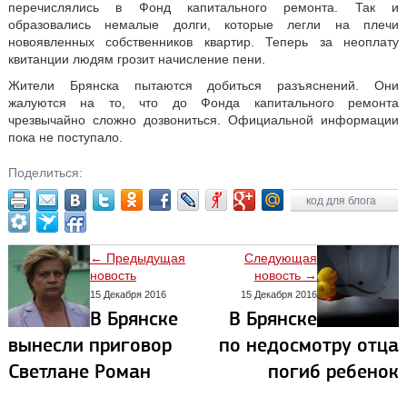
перечислялись в Фонд капитального ремонта. Так и
образовались немалые долги, которые легли на плечи
новоявленных собственников квартир. Теперь за неоплату
квитанции людям грозит начисление пени.
Жители Брянска пытаются добиться разъяснений. Они
жалуются на то, что до Фонда капитального ремонта
чрезвычайно сложно дозвониться. Официальной информации
пока не поступало.
Поделиться:
код для блога
← Предыдущая
Следующая
новость
новость →
15 Декабря 2016
15 Декабря 2016
В Брянске
В Брянске
вынесли приговор
по недосмотру отца
Светлане Роман
погиб ребенок