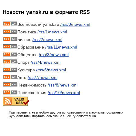
Новости yansk.ru в формате RSS
Все новости yansk.ru
/rss/0/news.xml
Политика
/rss/1/news.xml
Бизнес
/rss/2/news.xml
Образование
/rss/11/news.xml
Общество
/rss/3/news.xml
Спорт
/rss/4/news.xml
Культура
/rss/6/news.xml
Авто
/rss/7/news.xml
Недвижимость
/rss/8/news.xml
Происшествия
/rss/10/news.xml
При перепечатке и любом другом использовании материалов, созданных
журналистами портала, ссылка на Янск.Ру обязательна.