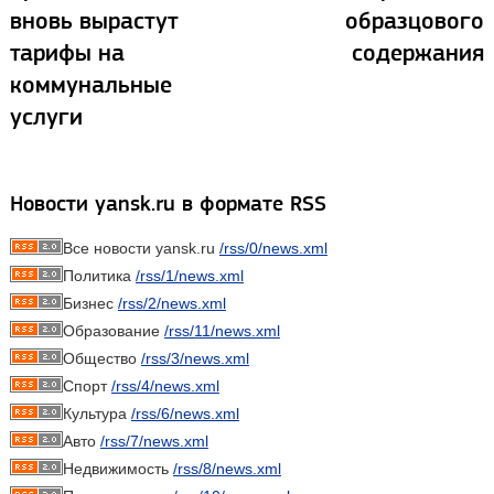
вновь вырастут
образцового
тарифы на
содержания
коммунальные
услуги
Новости yansk.ru в формате RSS
Все новости yansk.ru
/rss/0/news.xml
Политика
/rss/1/news.xml
Бизнес
/rss/2/news.xml
Образование
/rss/11/news.xml
Общество
/rss/3/news.xml
Спорт
/rss/4/news.xml
Культура
/rss/6/news.xml
Авто
/rss/7/news.xml
Недвижимость
/rss/8/news.xml