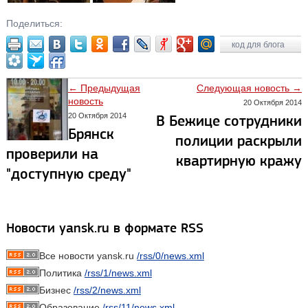
Поделиться:
код для блога
← Предыдущая
Следующая новость →
новость
20 Октября 2014
20 Октября 2014
В Бежице сотрудники
Брянск
полиции раскрыли
проверили на
квартирную кражу
"доступную среду"
Новости yansk.ru в формате RSS
Все новости yansk.ru
/rss/0/news.xml
Политика
/rss/1/news.xml
Бизнес
/rss/2/news.xml
Образование
/rss/11/news.xml