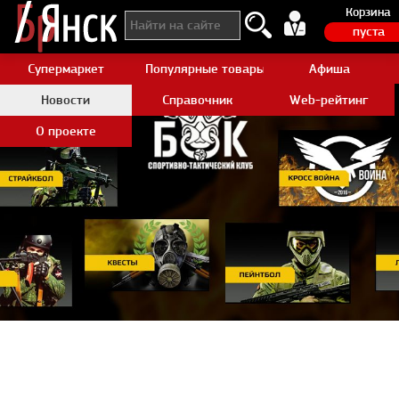
Корзина
пуста
Супермаркет
Популярные товары Aliexpress
Афиша
Новости
Справочник
Web-рейтинг
О проекте