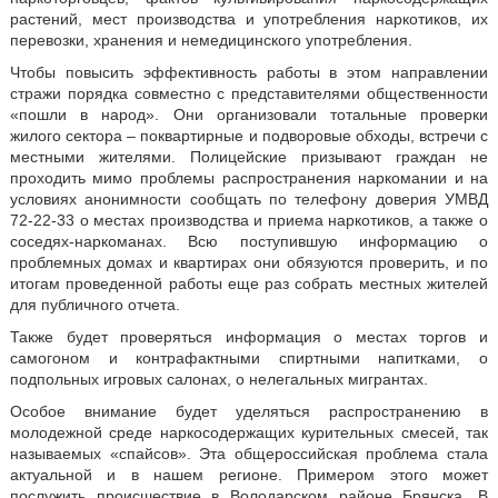
растений, мест производства и употребления наркотиков, их
перевозки, хранения и немедицинского употребления.
Чтобы повысить эффективность работы в этом направлении
стражи порядка совместно с представителями общественности
«пошли в народ». Они организовали тотальные проверки
жилого сектора – поквартирные и подворовые обходы, встречи с
местными жителями. Полицейские призывают граждан не
проходить мимо проблемы распространения наркомании и на
условиях анонимности сообщать по телефону доверия УМВД
72-22-33 о местах производства и приема наркотиков, а также о
соседях-наркоманах. Всю поступившую информацию о
проблемных домах и квартирах они обязуются проверить, и по
итогам проведенной работы еще раз собрать местных жителей
для публичного отчета.
Также будет проверяться информация о местах торгов и
самогоном и контрафактными спиртными напитками, о
подпольных игровых салонах, о нелегальных мигрантах.
Особое внимание будет уделяться распространению в
молодежной среде наркосодержащих курительных смесей, так
называемых «спайсов». Эта общероссийская проблема стала
актуальной и в нашем регионе. Примером этого может
послужить происшествие в Володарском районе Брянска. В