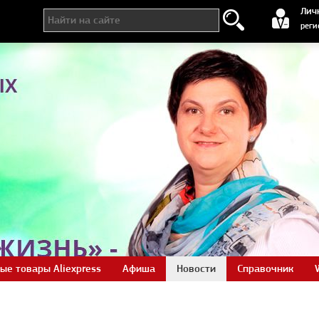
регистра
Лич
реги
ые товары Aliexpress
Афиша
Новости
Справочник