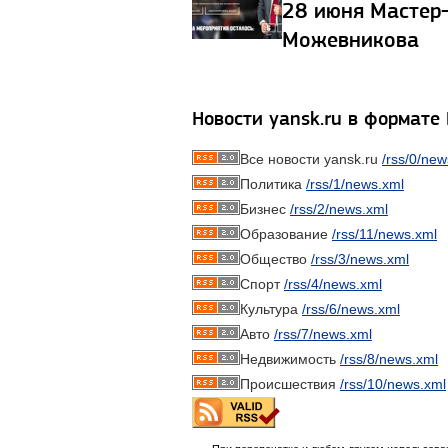
28 июня Мастер
Можевникова
Новости yansk.ru в формате
Все новости yansk.ru
/rss/0/new
Политика
/rss/1/news.xml
Бизнес
/rss/2/news.xml
Образование
/rss/11/news.xml
Общество
/rss/3/news.xml
Спорт
/rss/4/news.xml
Культура
/rss/6/news.xml
Авто
/rss/7/news.xml
Недвижимость
/rss/8/news.xml
Происшествия
/rss/10/news.xml