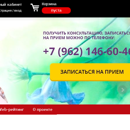
ция / вход
Корзина
ный кабинет
пуста
страция / вход
Web-рейтинг
О проекте